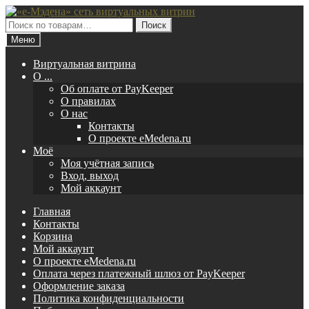
Перейти
Перейти
к
к
Искать:
Поиск
навигации
содержимому
Меню
Виртуальная витрина
O ...
Об оплате от PayKeeper
О правилах
О нас
Контакты
О проекте eMedena.ru
Моё
Моя учётная запись
Вход, выход
Мой аккаунт
Главная
Контакты
Корзина
Мой аккаунт
О проекте eMedena.ru
Оплата через платежный шлюз от PayKeeper
Оформление заказа
Политика конфиденциальности