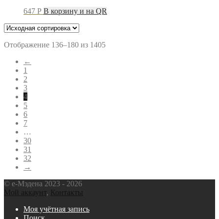
647
P
В корзину и на QR
Отображение 136–180 из 1405
←
1
2
3
4
5
6
7
…
30
31
32
→
© e-Мэдена 2023 - 2026
Мой аккаунт
,
Контакты
Моя учётная запись
Поиск