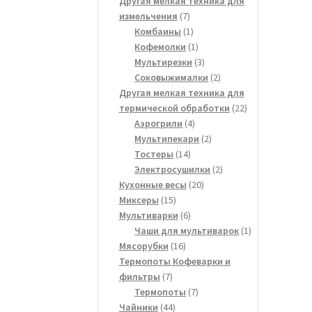
Другая мелкая техника для
7
измельчения
7
товаров
1
Комбаины
1
товар
1
Кофемолки
1
товар
3
Мультирезки
3
товара
2
Соковыжималки
2
товара
Другая мелкая техника для
22
термической обработки
22
4
товара
Аэрогрили
4
товара
2
Мультипекари
2
14
товара
Тостеры
14
товаров
2
Электросушилки
2
20
товара
Кухонные весы
20
15
товаров
Миксеры
15
товаров
6
Мультиварки
6
товаров
1
Чаши для мультиварок
1
16
товар
Мясорубки
16
товаров
Термопоты Кофеварки и
7
фильтры
7
товаров
7
Термопоты
7
44
товаров
Чайники
44