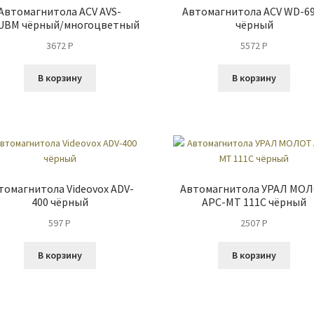
Автомагнитола ACV AVS-
Автомагнитола ACV WD-6
UBM чёрный/многоцветный
чёрный
3672
P
5572
P
В корзину
В корзину
томагнитола Videovox ADV-
Автомагнитола УРАЛ МО
400 чёрный
АРС-МТ 111С чёрный
597
P
2507
P
В корзину
В корзину