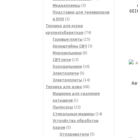
3
товаров
Медиаплееры
3
601
товара
Подставки для телевизоров
2
и DVD
2
товара
Техника для кухни
74
крупногабаритная
74
15
товара
Газовые плиты
15
товаров
3
Кронштейны СВЧ
3
8
товара
Морозильники
8
13
товаров
СВЧ печи
13
товаров
16
Холодильники
16
5
товаров
Электропечи
5
товаров
14
Электроплиты
14
Ав
68
товаров
Техника для дома
68
товаров
Машинки для удаления
1
катышков
1
товар
22
Пылесосы
22
товара
14
Стиральные машины
14
товаров
Устройства обработки
5
паром
5
товаров
5
Отпариватели
5