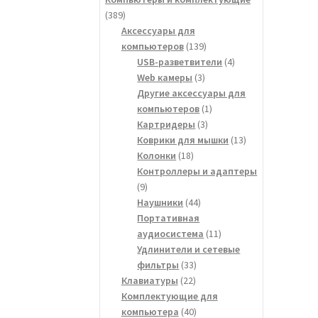
389
389
товаров
Аксессуары для
139
компьютеров
139
товаров
4
USB-разветвители
4
3
товара
Web камеры
3
товара
Другие аксессуары для
1
компьютеров
1
3
товар
Картридеры
3
товара
13
Коврики для мышки
13
18
товаров
Колонки
18
товаров
Контроллеры и адаптеры
9
9
товаров
44
Наушники
44
товара
Портативная
11
аудиосистема
11
товаров
Удлинители и сетевые
33
фильтры
33
22
товара
Клавиатуры
22
товара
Комплектующие для
40
компьютера
40