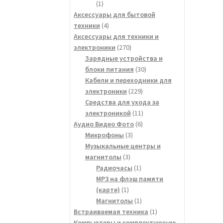
1
1
товар
Аксессуары для бытовой
4
техники
4
товара
Аксессуары для техники и
270
электроники
270
товаров
Зарядные устройства и
30
блоки питания
30
товаров
Кабели и переходники для
229
электроники
229
товаров
Средства для ухода за
11
электроникой
11
6
товаров
Аудио Видео Фото
6
3
товаров
Микрофоны
3
товара
Музыкальные центры и
3
магнитолы
3
товара
1
Радиочасы
1
товар
MP3 на флэш памяти
1
(карте)
1
товар
1
Магнитолы
1
товар
1
Встраиваемая техника
1
товар
Компьютеры и комплектующие