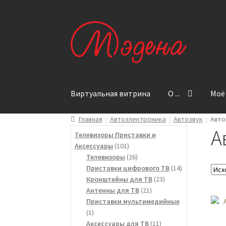
Перейти
Перейти
к
к
навигации
содержимому
Виртуальная витрина
O ...
Моё
Главная
Автоэлектроника
Автозвук
Авто
Главная
Контакты
Корзина
Мой аккаунт
О 
А
Телевизоры Приставки и
101
Аксессуары
101
Оформление заказа
Политика конфиденц
товар
26
Телевизоры
26
товаров
14
Приставки цифрового ТВ
14
23
товаров
Кронштейны для ТВ
23
21
товара
Антенны для ТВ
21
товар
Приставки мультимедийные
1
1
товар
11
Аксессуары для ТВ
11