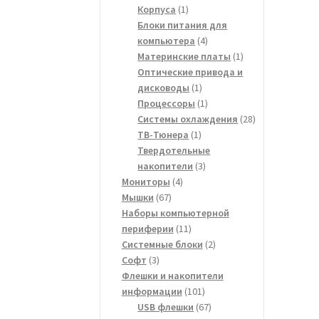
1
товаров
Корпуса
1
товар
Блоки питания для
4
компьютера
4
товара
1
Материнские платы
1
товар
Оптические привода и
1
дисководы
1
товар
1
Процессоры
1
товар
28
Системы охлаждения
28
1
товаров
ТВ-Тюнера
1
товар
Твердотельные
3
накопители
3
4
товара
Мониторы
4
67
товара
Мышки
67
товаров
Наборы компьютерной
11
периферии
11
товаров
2
Системные блоки
2
3
товара
Софт
3
товара
Флешки и накопители
101
информации
101
товар
67
USB флешки
67