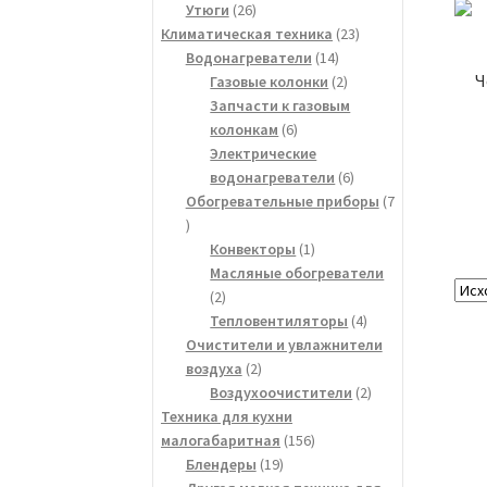
26
товаров
Утюги
26
товаров
23
Климатическая техника
23
14
товара
Водонагреватели
14
Ч
товаров
2
Газовые колонки
2
товара
Запчасти к газовым
6
колонкам
6
товаров
Электрические
6
водонагреватели
6
товаров
Обогревательные приборы
7
7
товаров
1
Конвекторы
1
товар
Масляные обогреватели
2
2
товара
4
Тепловентиляторы
4
товара
Очистители и увлажнители
2
воздуха
2
товара
2
Воздухоочистители
2
товара
Техника для кухни
156
малогабаритная
156
19
товаров
Блендеры
19
товаров