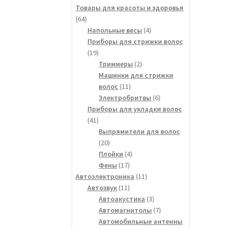
товара
Товары для красоты и здоровья
64
64
товара
4
Напольные весы
4
товара
Приборы для стрижки волос
19
19
товаров
2
Триммеры
2
товара
Машинки для стрижки
11
волос
11
товаров
6
Электробритвы
6
товаров
Приборы для укладки волос
41
41
товар
Выпрямители для волос
20
20
товаров
4
Плойки
4
17
товара
Фены
17
товаров
11
Автоэлектроника
11
11
товаров
Автозвук
11
товаров
3
Автоакустика
3
товара
7
Автомагнитолы
7
товаров
Автомобильные антенны