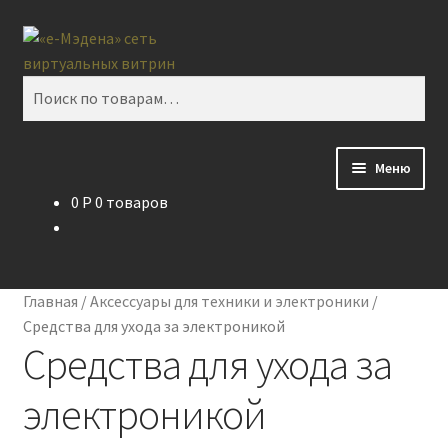
Перейти
Перейти
Поиск
к
к
навигации
содержимому
Искать:
Меню
0
P
0 товаров
Главная
Контакты
Главная
/
Аксессуары для техники и электроники
/
Корзина
Средства для ухода за электроникой
Средства для ухода за
Мой аккаунт
электроникой
О проекте eMedena.ru