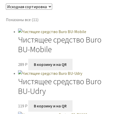
Оплата через платежный шлюз от PayKeeper
Показаны все (11)
Оформление заказа
Политика конфиденциальности
Чистящее средство Buro
BU-Mobile
Публичная оферта
Пустая
289
P
В корзину и на QR
Чистящее средство Buro
BU-Udry
119
P
В корзину и на QR