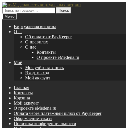
Перейти
Перейти
к
к
Искать:
Поиск
навигации
содержимому
Меню
Виртуальная витрина
O ...
Об оплате от PayKeeper
О правилах
О нас
Контакты
О проекте eMedena.ru
Моё
Моя учётная запись
Вход, выход
Мой аккаунт
Главная
Контакты
Корзина
Мой аккаунт
О проекте eMedena.ru
Оплата через платежный шлюз от PayKeeper
Оформление заказа
Политика конфиденциальности