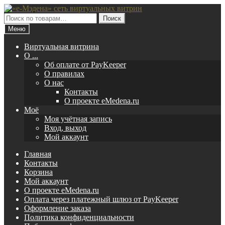
Перейти
Перейти
к
к
Искать:
Поиск
навигации
содержимому
Меню
Виртуальная витрина
O ...
Об оплате от PayKeeper
О правилах
О нас
Контакты
О проекте eMedena.ru
Моё
Моя учётная запись
Вход, выход
Мой аккаунт
Главная
Контакты
Корзина
Мой аккаунт
О проекте eMedena.ru
Оплата через платежный шлюз от PayKeeper
Оформление заказа
Политика конфиденциальности