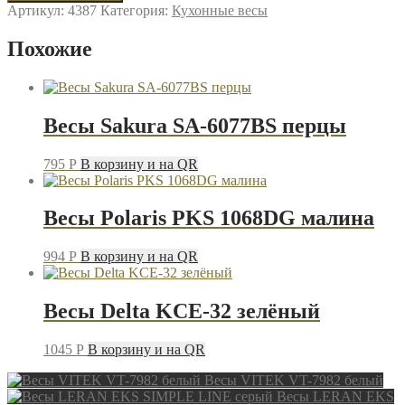
Весы
Артикул:
4387
Категория:
Кухонные весы
LERAN
EKS
Похожие
MARBLE
LINE
11
белый
Весы Sakura SA-6077BS перцы
795
P
В корзину и на QR
Весы Polaris PKS 1068DG малина
994
P
В корзину и на QR
Весы Delta KCE-32 зелёный
1045
P
В корзину и на QR
Весы VITEK VT-7982 белый
Весы LERAN EKS