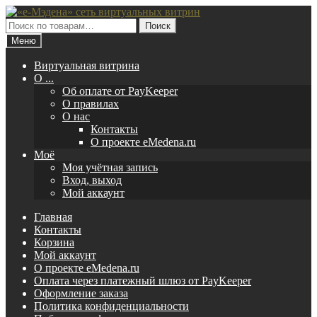
Перейти
Перейти
к
к
Искать:
Поиск
навигации
содержимому
Меню
Виртуальная витрина
O ...
Об оплате от PayKeeper
О правилах
О нас
Контакты
О проекте eMedena.ru
Моё
Моя учётная запись
Вход, выход
Мой аккаунт
Главная
Контакты
Корзина
Мой аккаунт
О проекте eMedena.ru
Оплата через платежный шлюз от PayKeeper
Оформление заказа
Политика конфиденциальности