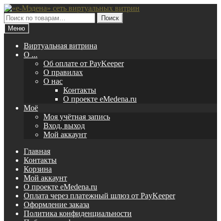
Перейти
Перейти
к
к
Искать:
Поиск
навигации
содержимому
Меню
Виртуальная витрина
O ...
Об оплате от PayKeeper
О правилах
О нас
Контакты
О проекте eMedena.ru
Моё
Моя учётная запись
Вход, выход
Мой аккаунт
Главная
Контакты
Корзина
Мой аккаунт
О проекте eMedena.ru
Оплата через платежный шлюз от PayKeeper
Оформление заказа
Политика конфиденциальности