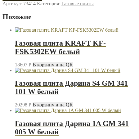
Газовая
Артикул:
73414
Категория:
Газовые плиты
плита
GEFEST
Похожие
3200-
06
К33
белый
Газовая плита KRAFT KF-
FSK5302EW белый
18607
P
В корзину и на QR
Газовая плита Дарина S4 GM 341
101 W белый
20298
P
В корзину и на QR
Газовая плита Дарина 1A GM 341
005 W белый