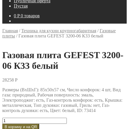
Публичная оферта
Пустая
0
P
0 товаров
Главная
/
Техника для кухни крупногабаритная
/
Газовые
плиты
/
Газовая плита GEFEST 3200-06 К33 белый
Газовая плита GEFEST 3200-
06 К33 белый
28258
P
Размеры (ВxШxГ): 85x50x57 см, Число конфорок: 4 шт, Вид
газа: природный, Рабочая поверхность: эмаль,
Электроподжиг: есть, Газ-контроль конфорок: есть, Крышка:
металлическая, Тип духовки: газовый, Гриль: нет, Газ-
контроль духовки: есть, Цвет: белый, ID: 73414
Количество
товара
В корзину и на QR