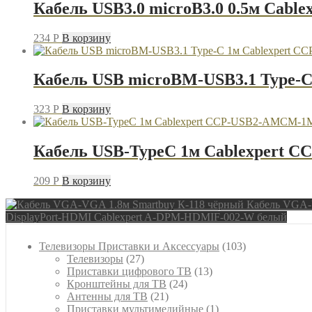
Кабель USB3.0 microB3.0 0.5м Cab
234
P
В корзину
Кабель USB microBM-USB3.1 Type
323
P
В корзину
Кабель USB-TypeC 1м Cablexpert
209
P
В корзину
Кабель VGA-
DisplayPort-HDMI Cablexpert A-DPM-HDMIF-002-W белый
103
Телевизоры Приставки и Аксессуары
103
27
товара
Телевизоры
27
товаров
13
Приставки цифрового ТВ
13
24
товаров
Кронштейны для ТВ
24
21
товара
Антенны для ТВ
21
товар
1
Приставки мультимедийные
1