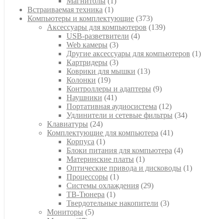
1
товар
Магнитолы
1
1
товар
Встраиваемая техника
1
товар
373
Компьютеры и комплектующие
373
товара
139
Аксессуары для компьютеров
139
4
товаров
USB-разветвители
4
3
товара
Web камеры
3
товара
1
Другие аксессуары для компьютеров
1
3
товар
Картридеры
3
товара
13
Коврики для мышки
13
19
товаров
Колонки
19
товаров
9
Контроллеры и адаптеры
9
41
товаров
Наушники
41
товар
12
Портативная аудиосистема
12
товаров
34
Удлинители и сетевые фильтры
34
24
товара
Клавиатуры
24
товара
41
Комплектующие для компьютера
41
1
товар
Корпуса
1
товар
4
Блоки питания для компьютера
4
1
товара
Материнские платы
1
товар
1
Оптические привода и дисководы
1
1
товар
Процессоры
1
товар
29
Системы охлаждения
29
1
товаров
ТВ-Тюнера
1
товар
3
Твердотельные накопители
3
5
товара
Мониторы
5