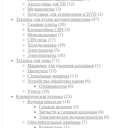
12
товар
Аксессуары для ТВ
12
3
товаров
Медиаплееры
3
товара
2
Подставки для телевизоров и DVD
2
87
товара
Техника для кухни крупногабаритная
87
20
товаров
Газовые плиты
20
товаров
3
Кронштейны СВЧ
3
7
товара
Морозильники
7
17
товаров
СВЧ печи
17
товаров
19
Холодильники
19
5
товаров
Электропечи
5
товаров
16
Электроплиты
16
71
товаров
Техника для дома
71
товар
1
Машинки для удаления катышков
1
22
товар
Пылесосы
22
товара
13
Стиральные машины
13
товаров
6
Устройства обработки паром
6
6
товаров
Отпариватели
6
29
товаров
Утюги
29
товаров
23
Климатическая техника
23
14
товара
Водонагреватели
14
товаров
2
Газовые колонки
2
товара
6
Запчасти к газовым колонкам
6
товаров
6
Электрические водонагреватели
6
7
товаров
Обогревательные приборы
7
1
товаров
Конвекторы
1