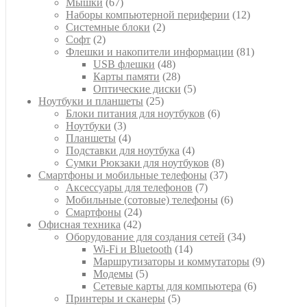
67
товаров
Мышки
67
товаров
12
Наборы компьютерной периферии
12
2
товаров
Системные блоки
2
2
товара
Софт
2
товара
81
Флешки и накопители информации
81
48
товар
USB флешки
48
товаров
28
Карты памяти
28
товаров
5
Оптические диски
5
25
товаров
Ноутбуки и планшеты
25
товаров
6
Блоки питания для ноутбуков
6
3
товаров
Ноутбуки
3
товара
4
Планшеты
4
товара
4
Подставки для ноутбука
4
товара
8
Сумки Рюкзаки для ноутбуков
8
товаров
37
Смартфоны и мобильные телефоны
37
7
товаров
Аксессуары для телефонов
7
товаров
6
Мобильные (сотовые) телефоны
6
24
товаров
Смартфоны
24
42
товара
Офисная техника
42
товара
34
Оборудование для создания сетей
34
14
товара
Wi-Fi и Bluetooth
14
товаров
9
Маршрутизаторы и коммутаторы
9
5
товаров
Модемы
5
товаров
6
Сетевые карты для компьютера
6
5
товаров
Принтеры и сканеры
5