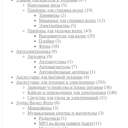
5
товаров
Напольные весы
5
товаров
19
Приборы для стрижки волос
19
2
товаров
Триммеры
2
товара
12
Машинки для стрижки волос
12
5
товаров
Электробритвы
5
товаров
43
Приборы для укладки волос
43
товара
20
Выпрямители для волос
20
5
товаров
Плойки
5
18
товаров
Фены
18
9
товаров
Автоэлектроника
9
9
товаров
Автозвук
9
товаров
1
Автоакустика
1
товар
7
Автомагнитолы
7
товаров
1
Автомобильные антенны
1
4
товар
Аксессуары для бытовой техники
4
товара
293
Аксессуары для техники и электроники
293
товара
36
Зарядные устройства и блоки питания
36
товаров
246
Кабели и переходники для электроники
246
11
товар
Средства для ухода за электроникой
11
6
товаров
Аудио Видео Фото
6
3
товаров
Микрофоны
3
товара
3
Музыкальные центры и магнитолы
3
1
товара
Радиочасы
1
товар
1
MP3 на флэш памяти (карте)
1