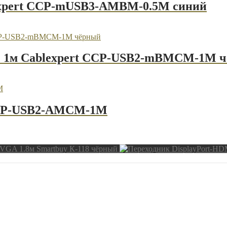
lexpert CCP-mUSB3-AMBM-0.5M синий
-C 1м Cablexpert CCP-USB2-mBMCM-1M 
 CCP-USB2-AMCM-1M
VGA 1.8м Smartbuy К-118 чёрный