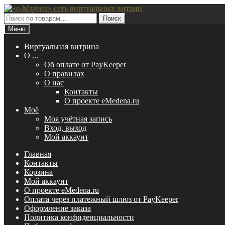
Перейти
Перейти
к
к
Искать:
Поиск
навигации
содержимому
Меню
Виртуальная витрина
O ...
Об оплате от PayKeeper
О правилах
О нас
Контакты
О проекте eMedena.ru
Моё
Моя учётная запись
Вход, выход
Мой аккаунт
Главная
Контакты
Корзина
Мой аккаунт
О проекте eMedena.ru
Оплата через платежный шлюз от PayKeeper
Оформление заказа
Политика конфиденциальности