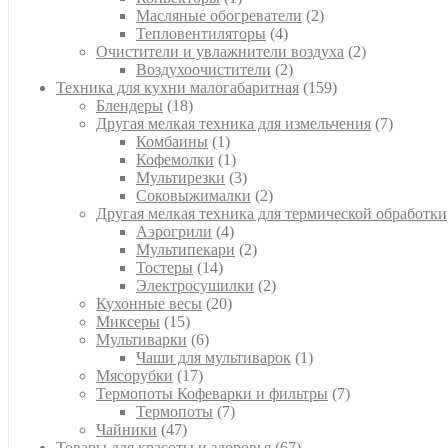
товар
2
Масляные обогреватели
2
4
товара
Тепловентиляторы
4
товара
2
Очистители и увлажнители воздуха
2
2
товара
Воздухоочистители
2
товара
159
Техника для кухни малогабаритная
159
18
товаров
Блендеры
18
товаров
7
Другая мелкая техника для измельчения
7
1
товаров
Комбаины
1
товар
1
Кофемолки
1
товар
3
Мультирезки
3
товара
2
Соковыжималки
2
товара
Другая мелкая техника для термической обработки
4
Аэрогрили
4
товара
2
Мультипекари
2
14
товара
Тостеры
14
товаров
2
Электросушилки
2
20
товара
Кухонные весы
20
15
товаров
Миксеры
15
товаров
6
Мультиварки
6
товаров
1
Чаши для мультиварок
1
17
товар
Мясорубки
17
товаров
7
Термопоты Кофеварки и фильтры
7
7
товаров
Термопоты
7
47
товаров
Чайники
47
товаров
67
Товары для красоты и здоровья
67