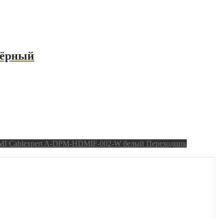
чёрный
Переходник