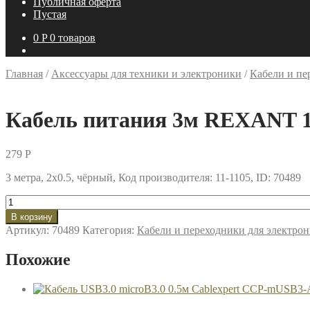
Публичная оферта
Пустая
0
P
0 товаров
Главная
/
Аксессуары для техники и электроники
/
Кабели и пе
Кабель питания 3м REXANT 1
279
P
3 метра, 2х0.5, чёрный, Код производителя: 11-1105, ID: 70489
Количество
товара
В корзину
Кабель
Артикул:
70489
Категория:
Кабели и переходники для электро
питания
3м
Похожие
REXANT
11-
1105
чёрный