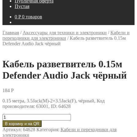
Публичная оферта
Пустая
0
P
0 товаров
Главная
/
Аксессуары для техники и электроники
/
Кабели и
переходники для электроники
/
Кабель разветвитель 0.15м
Defender Audio Jack чёрный
Кабель разветвитель 0.15м
Defender Audio Jack чёрный
184
P
0.15 метра, 3.5Jack(M)-2×3.5Jack(F), чёрный, Код
производителя: 63001, ID: 64628
Количество
товара
В корзину и на QR
Кабель
Артикул:
64628
Категория:
Кабели и переходники для
разветвитель
электроники