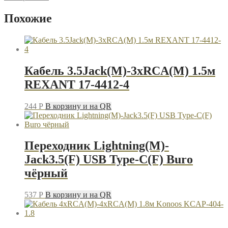
0.15м
Defender
Похожие
Audio
Jack
чёрный
Кабель 3.5Jack(M)-3xRCA(M) 1.5м
REXANT 17-4412-4
244
P
В корзину и на QR
Переходник Lightning(M)-
Jack3.5(F) USB Type-C(F) Buro
чёрный
537
P
В корзину и на QR