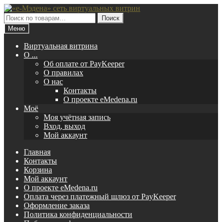
Перейти
Перейти
к
к
Искать:
Поиск
навигации
содержимому
Меню
Виртуальная витрина
O ...
Об оплате от PayKeeper
О правилах
О нас
Контакты
О проекте eMedena.ru
Моё
Моя учётная запись
Вход, выход
Мой аккаунт
Главная
Контакты
Корзина
Мой аккаунт
О проекте eMedena.ru
Оплата через платежный шлюз от PayKeeper
Оформление заказа
Политика конфиденциальности