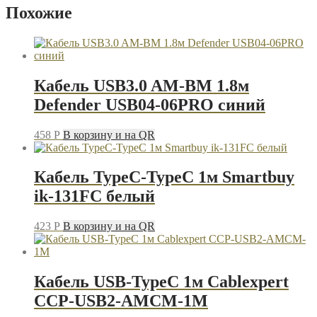
REXANT
Похожие
17-
0105
чёрный
Кабель USB3.0 AM-BM 1.8м
Defender USB04-06PRO синий
458
P
В корзину и на QR
Кабель TypeC-TypeC 1м Smartbuy
ik-131FC белый
423
P
В корзину и на QR
Кабель USB-TypeC 1м Cablexpert
CCP-USB2-AMCM-1M