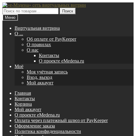
Перейти
Перейти
к
к
Искать:
Поиск
навигации
содержимому
Меню
Виртуальная витрина
O ...
Об оплате от PayKeeper
О правилах
О нас
Контакты
О проекте eMedena.ru
Моё
Моя учётная запись
Вход, выход
Мой аккаунт
Главная
Контакты
Корзина
Мой аккаунт
О проекте eMedena.ru
Оплата через платежный шлюз от PayKeeper
Оформление заказа
Политика конфиденциальности