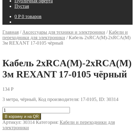
Публичная оферта
Пустая
0
P
0 товаров
Главная
/
Аксессуары для техники и электроники
/
Кабели и
переходники для электроники
/
Кабель 2xRCA(M)-2xRCA(M)
3м REXANT 17-0105 чёрный
Кабель 2xRCA(M)-2xRCA(M)
3м REXANT 17-0105 чёрный
134
P
3 метра, чёрный, Код производителя: 17-0105, ID: 30314
Количество
товара
В корзину и на QR
Кабель
Артикул:
30314
Категория:
Кабели и переходники для
2xRCA(M)-2xRCA(M)
электроники
3м