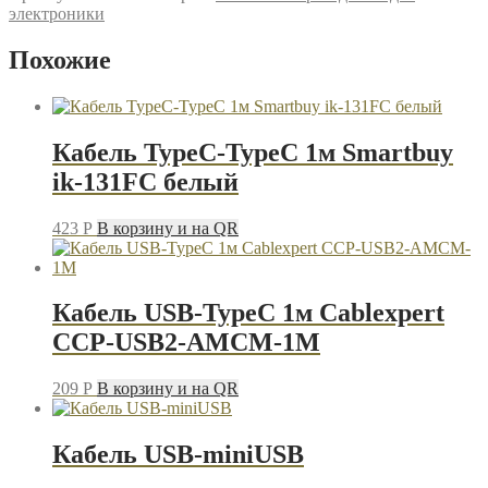
3.5Jack(M)-3.5Jack(M)
электроники
0.5м
REXANT
Похожие
18-
1105
белый
Кабель TypeC-TypeC 1м Smartbuy
ik-131FC белый
423
P
В корзину и на QR
Кабель USB-TypeC 1м Cablexpert
CCP-USB2-AMCM-1M
209
P
В корзину и на QR
Кабель USB-miniUSB