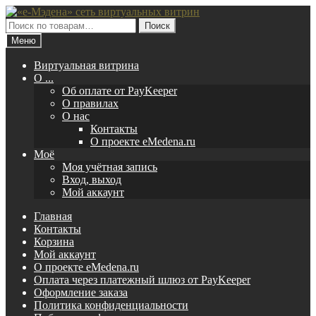
Перейти
Перейти
к
к
Искать:
Поиск
навигации
содержимому
Меню
Виртуальная витрина
O ...
Об оплате от PayKeeper
О правилах
О нас
Контакты
О проекте eMedena.ru
Моё
Моя учётная запись
Вход, выход
Мой аккаунт
Главная
Контакты
Корзина
Мой аккаунт
О проекте eMedena.ru
Оплата через платежный шлюз от PayKeeper
Оформление заказа
Политика конфиденциальности