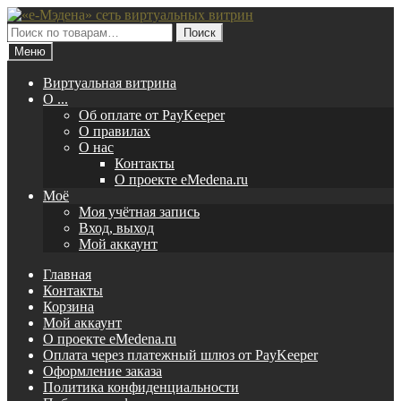
Перейти
Перейти
к
к
Искать:
Поиск
навигации
содержимому
Меню
Виртуальная витрина
O ...
Об оплате от PayKeeper
О правилах
О нас
Контакты
О проекте eMedena.ru
Моё
Моя учётная запись
Вход, выход
Мой аккаунт
Главная
Контакты
Корзина
Мой аккаунт
О проекте eMedena.ru
Оплата через платежный шлюз от PayKeeper
Оформление заказа
Политика конфиденциальности