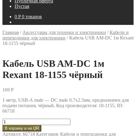
Публичная оферта
Пустая
0
P
0 товаров
Главная
/
Аксессуары для техники и электроники
/
Кабели и
переходники для электроники
/
Кабель USB AM-DC 1м Rexant
18-1155 чёрный
Кабель USB AM-DC 1м
Rexant 18-1155 чёрный
169
P
1 метр, USB-А male — DC male 0.7х2.5мм, предназначен для
подачи питания, чёрный, Код производителя: 18-1155, ID:
66718
Количество
товара
В корзину и на QR
Кабель
Артикул:
66718
Категория:
Кабели и переходники для