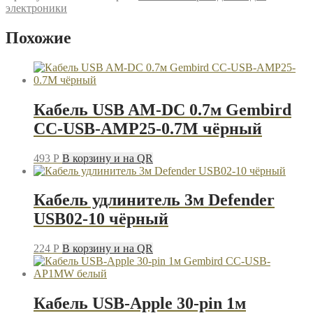
USB
электроники
AM-
DC
Похожие
1м
Rexant
18-
1155
чёрный
Кабель USB AM-DC 0.7м Gembird
CC-USB-AMP25-0.7M чёрный
493
P
В корзину и на QR
Кабель удлинитель 3м Defender
USB02-10 чёрный
224
P
В корзину и на QR
Кабель USB-Apple 30-pin 1м