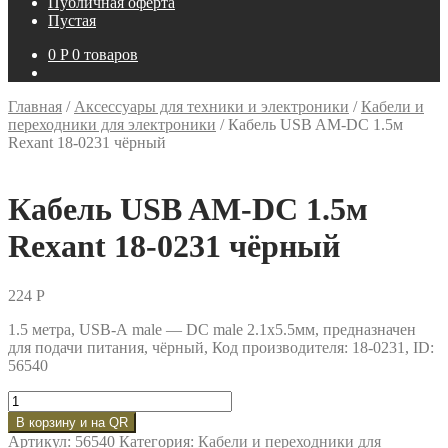
Публичная оферта
Пустая
0
P
0 товаров
Главная
/
Аксессуары для техники и электроники
/
Кабели и
переходники для электроники
/
Кабель USB AM-DC 1.5м
Rexant 18-0231 чёрный
Кабель USB AM-DC 1.5м
Rexant 18-0231 чёрный
224
P
1.5 метра, USB-А male — DC male 2.1х5.5мм, предназначен
для подачи питания, чёрный, Код производителя: 18-0231, ID:
56540
Количество
товара
В корзину и на QR
Кабель
Артикул:
56540
Категория:
Кабели и переходники для