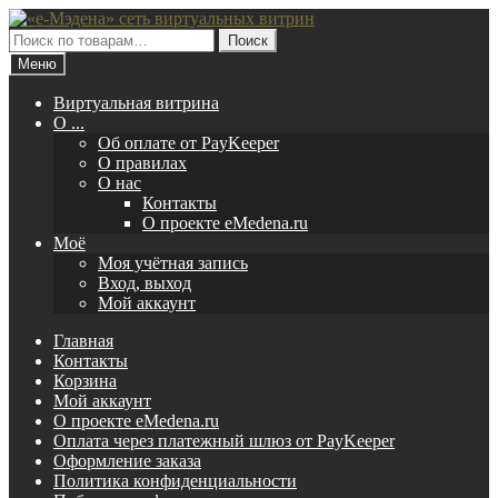
Перейти
Перейти
к
к
Искать:
Поиск
навигации
содержимому
Меню
Виртуальная витрина
O ...
Об оплате от PayKeeper
О правилах
О нас
Контакты
О проекте eMedena.ru
Моё
Моя учётная запись
Вход, выход
Мой аккаунт
Главная
Контакты
Корзина
Мой аккаунт
О проекте eMedena.ru
Оплата через платежный шлюз от PayKeeper
Оформление заказа
Политика конфиденциальности