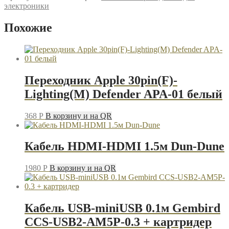
USB
электроники
AM-
DC
Похожие
1.5м
Rexant
18-
0231
чёрный
Переходник Apple 30pin(F)-
Lighting(M) Defender APA-01 белый
368
P
В корзину и на QR
Кабель HDMI-HDMI 1.5м Dun-Dune
1980
P
В корзину и на QR
Кабель USB-miniUSB 0.1м Gembird
CCS-USB2-AM5P-0.3 + картридер