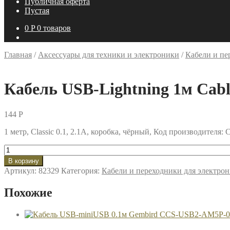
Публичная оферта
Пустая
0
P
0 товаров
Главная
/
Аксессуары для техники и электроники
/
Кабели и пе
Кабель USB-Lightning 1м C
144
P
1 метр, Classic 0.1, 2.1A, коробка, чёрный, Код производите
Количество
товара
В корзину
Кабель
Артикул:
82329
Категория:
Кабели и переходники для электро
USB-
Lightning
Похожие
1м
Cablexpert
CCB-
USB-