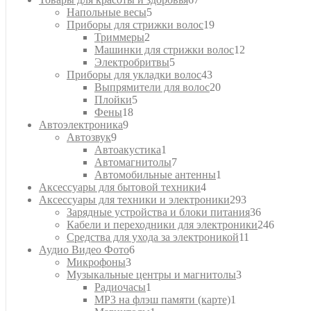
5
товаров
Напольные весы
5
товаров
19
Приборы для стрижки волос
19
2
товаров
Триммеры
2
товара
12
Машинки для стрижки волос
12
5
товаров
Электробритвы
5
товаров
43
Приборы для укладки волос
43
товара
20
Выпрямители для волос
20
5
товаров
Плойки
5
18
товаров
Фены
18
9
товаров
Автоэлектроника
9
9
товаров
Автозвук
9
товаров
1
Автоакустика
1
товар
7
Автомагнитолы
7
товаров
1
Автомобильные антенны
1
4
товар
Аксессуары для бытовой техники
4
товара
293
Аксессуары для техники и электроники
293
товара
36
Зарядные устройства и блоки питания
36
товаров
246
Кабели и переходники для электроники
246
11
товаров
Средства для ухода за электроникой
11
6
товаров
Аудио Видео Фото
6
3
товаров
Микрофоны
3
товара
3
Музыкальные центры и магнитолы
3
1
товара
Радиочасы
1
товар
1
MP3 на флэш памяти (карте)
1