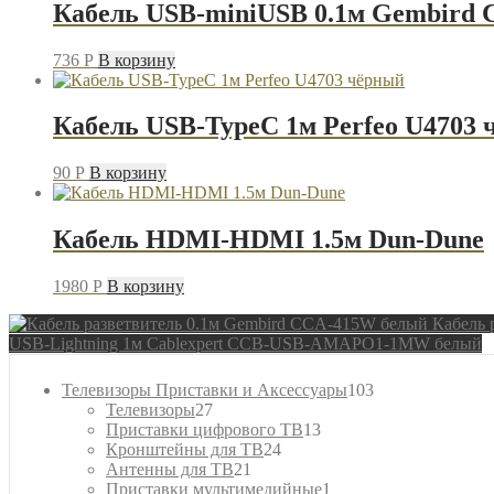
AMAPO1-
Кабель USB-miniUSB 0.1м Gembird 
1MB
чёрный
736
P
В корзину
Кабель USB-TypeC 1м Perfeo U4703
90
P
В корзину
Кабель HDMI-HDMI 1.5м Dun-Dune
1980
P
В корзину
Кабель 
USB-Lightning 1м Cablexpert CCB-USB-AMAPO1-1MW белый
103
Телевизоры Приставки и Аксессуары
103
27
товара
Телевизоры
27
товаров
13
Приставки цифрового ТВ
13
24
товаров
Кронштейны для ТВ
24
21
товара
Антенны для ТВ
21
товар
1
Приставки мультимедийные
1