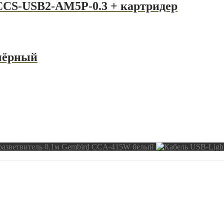
CCS-USB2-AM5P-0.3 + картридер
 чёрный
разветвитель 0.1м Gembird CCA-415W белый