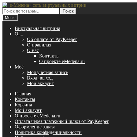
Перейти
Перейти
к
к
Искать:
Поиск
навигации
содержимому
Меню
Виртуальная витрина
O ...
Об оплате от PayKeeper
О правилах
О нас
Контакты
О проекте eMedena.ru
Моё
Моя учётная запись
Вход, выход
Мой аккаунт
Главная
Контакты
Корзина
Мой аккаунт
О проекте eMedena.ru
Оплата через платежный шлюз от PayKeeper
Оформление заказа
Политика конфиденциальности