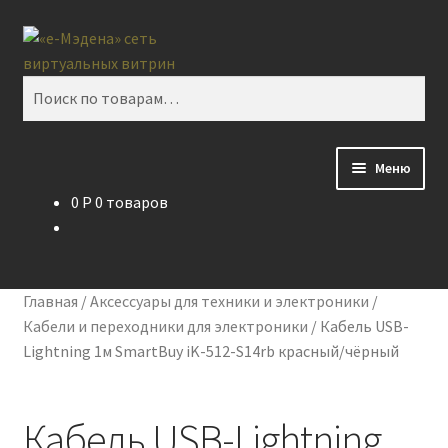
Перейти
Перейти
Поиск
к
к
навигации
содержимому
Искать:
Меню
0
P
0 товаров
Главная
Контакты
Главная
/
Аксессуары для техники и электроники
/
Корзина
Кабели и переходники для электроники
/
Кабель USB-
Lightning 1м SmartBuy iK-512-S14rb красный/чёрный
Мой аккаунт
Кабель USB-Lightning
О проекте eMedena.ru