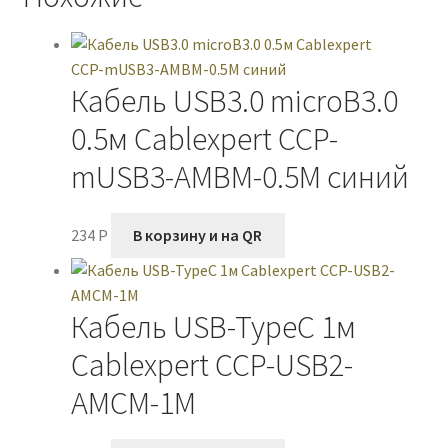
512-
S14rb
красный/
Кабель USB3.0 microB3.0
чёрный
0.5м Cablexpert CCP-
mUSB3-AMBM-0.5M синий
234
P
В корзину и на QR
Кабель USB-TypeC 1м
Cablexpert CCP-USB2-
AMCM-1M