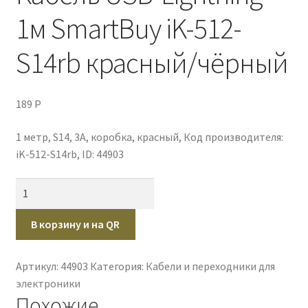
1м SmartBuy iK-512-
Оплата через платежный шлюз от PayKeeper
S14rb красный/чёрный
Оформление заказа
Политика конфиденциальности
189
P
Публичная оферта
1 метр, S14, 3A, коробка, красный, Код производителя:
iK-512-S14rb, ID: 44903
Пустая
Количество
товара
Кабель
В корзину и на QR
USB-
Lightning
Артикул:
44903
Категория:
Кабели и переходники для
1м
электроники
SmartBuy
Похожие
iK-