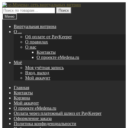
Перейти
Перейти
к
к
Искать:
Поиск
навигации
содержимому
Меню
Виртуальная витрина
O ...
Об оплате от PayKeeper
О правилах
О нас
Контакты
О проекте eMedena.ru
Моё
Моя учётная запись
Вход, выход
Мой аккаунт
Главная
Контакты
Корзина
Мой аккаунт
О проекте eMedena.ru
Оплата через платежный шлюз от PayKeeper
Оформление заказа
Политика конфиденциальности