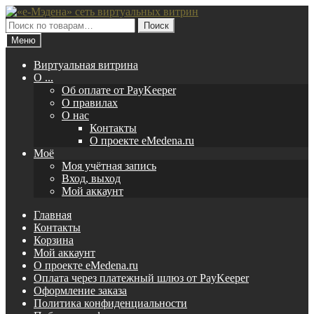
Перейти
Перейти
к
к
Искать:
Поиск
навигации
содержимому
Меню
Виртуальная витрина
O ...
Об оплате от PayKeeper
О правилах
О нас
Контакты
О проекте eMedena.ru
Моё
Моя учётная запись
Вход, выход
Мой аккаунт
Главная
Контакты
Корзина
Мой аккаунт
О проекте eMedena.ru
Оплата через платежный шлюз от PayKeeper
Оформление заказа
Политика конфиденциальности