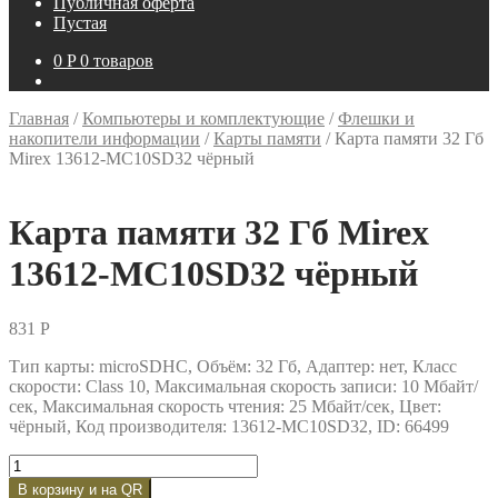
Публичная оферта
Пустая
0
P
0 товаров
Главная
/
Компьютеры и комплектующие
/
Флешки и
накопители информации
/
Карты памяти
/
Карта памяти 32 Гб
Mirex 13612-MC10SD32 чёрный
Карта памяти 32 Гб Mirex
13612-MC10SD32 чёрный
831
P
Тип карты: microSDHC, Объём: 32 Гб, Адаптер: нет, Класс
скорости: Class 10, Максимальная скорость записи: 10 Мбайт/
сек, Максимальная скорость чтения: 25 Мбайт/сек, Цвет:
чёрный, Код производителя: 13612-MC10SD32, ID: 66499
Количество
товара
В корзину и на QR