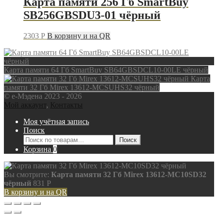
Карта памяти 256 Гб SmartBuy
SB256GBSDU3-01 чёрный
2303
P
В корзину и на QR
Карта памяти 64 Гб SmartBuy SB64GBSDCL10-00LE чёрный
Карта
памяти 32 Гб Mirex 13612-MCSUHS32 чёрный
© e-Мэдена 2023 - 2026
Мой аккаунт
,
Контакты
Моя учётная запись
Поиск
Искать:
Поиск
Корзина
0
Вы смотрите:
Карта памяти 32 Гб Mirex 13612-MC10SD32
чёрный
831
P
В корзину и на QR