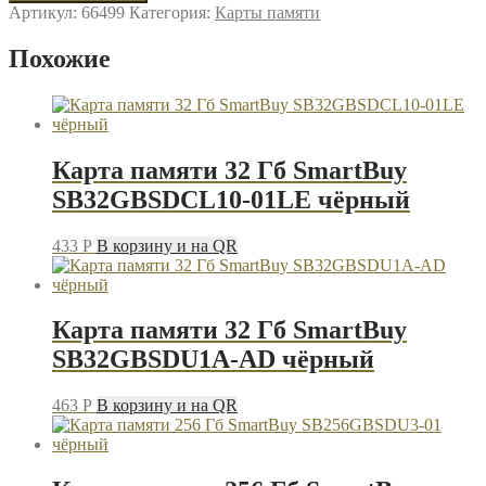
Карта
Артикул:
66499
Категория:
Карты памяти
памяти
32
Похожие
Гб
Mirex
13612-
MC10SD32
чёрный
Карта памяти 32 Гб SmartBuy
SB32GBSDCL10-01LE чёрный
433
P
В корзину и на QR
Карта памяти 32 Гб SmartBuy
SB32GBSDU1A-AD чёрный
463
P
В корзину и на QR