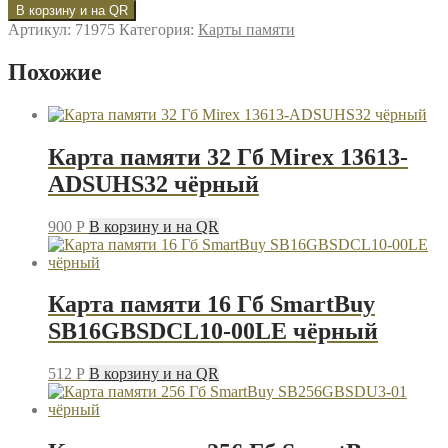
товара
В корзину и на QR
Карта
Артикул:
71975
Категория:
Карты памяти
памяти
64
Похожие
Гб
Mirex
13612-
MC10SD64
чёрный
Карта памяти 32 Гб Mirex 13613-
ADSUHS32 чёрный
900
P
В корзину и на QR
Карта памяти 16 Гб SmartBuy
SB16GBSDCL10-00LE чёрный
512
P
В корзину и на QR