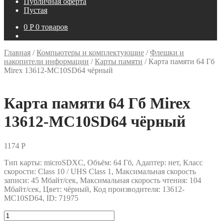
Публичная оферта
Пустая
0
P
0 товаров
Главная
/
Компьютеры и комплектующие
/
Флешки и
накопители информации
/
Карты памяти
/
Карта памяти 64 Гб
Mirex 13612-MC10SD64 чёрный
Карта памяти 64 Гб Mirex
13612-MC10SD64 чёрный
1174
P
Тип карты: microSDXC, Объём: 64 Гб, Адаптер: нет, Класс
скорости: Class 10 / UHS Class 1, Максимальная скорость
записи: 45 Мбайт/сек, Максимальная скорость чтения: 104
Мбайт/сек, Цвет: чёрный, Код производителя: 13612-
MC10SD64, ID: 71975
Количество