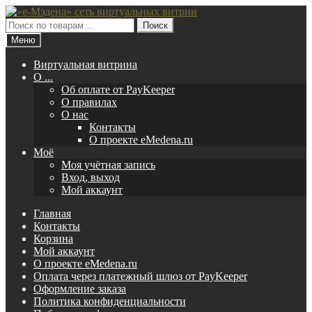
Перейти
Перейти
к
к
Искать:
Поиск
навигации
содержимому
Меню
Виртуальная витрина
O ...
Об оплате от PayKeeper
О правилах
О нас
Контакты
О проекте eMedena.ru
Моё
Моя учётная запись
Вход, выход
Мой аккаунт
Главная
Контакты
Корзина
Мой аккаунт
О проекте eMedena.ru
Оплата через платежный шлюз от PayKeeper
Оформление заказа
Политика конфиденциальности