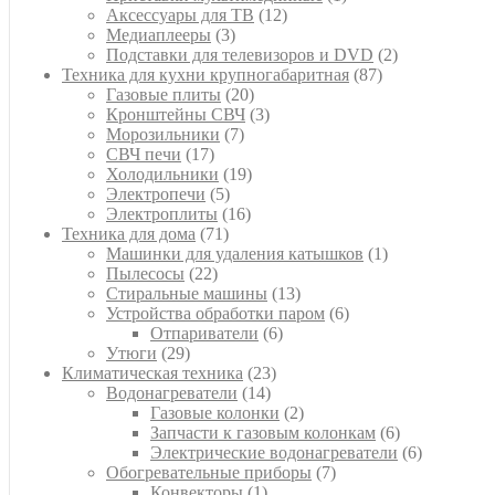
12
товар
Аксессуары для ТВ
12
3
товаров
Медиаплееры
3
товара
2
Подставки для телевизоров и DVD
2
87
товара
Техника для кухни крупногабаритная
87
20
товаров
Газовые плиты
20
товаров
3
Кронштейны СВЧ
3
7
товара
Морозильники
7
17
товаров
СВЧ печи
17
товаров
19
Холодильники
19
5
товаров
Электропечи
5
товаров
16
Электроплиты
16
71
товаров
Техника для дома
71
товар
1
Машинки для удаления катышков
1
22
товар
Пылесосы
22
товара
13
Стиральные машины
13
товаров
6
Устройства обработки паром
6
6
товаров
Отпариватели
6
29
товаров
Утюги
29
товаров
23
Климатическая техника
23
14
товара
Водонагреватели
14
товаров
2
Газовые колонки
2
товара
6
Запчасти к газовым колонкам
6
товаров
6
Электрические водонагреватели
6
7
товаров
Обогревательные приборы
7
1
товаров
Конвекторы
1