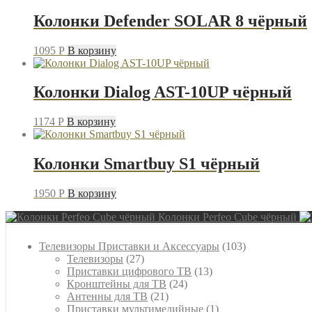
Колонки Defender SOLAR 8 чёрный
1095
P
В корзину
Колонки Dialog AST-10UP чёрный
1174
P
В корзину
Колонки Smartbuy S1 чёрный
1950
P
В корзину
Колонки Perfeo Cube чёрный
103
Телевизоры Приставки и Аксессуары
103
27
товара
Телевизоры
27
товаров
13
Приставки цифрового ТВ
13
24
товаров
Кронштейны для ТВ
24
21
товара
Антенны для ТВ
21
товар
1
Приставки мультимедийные
1