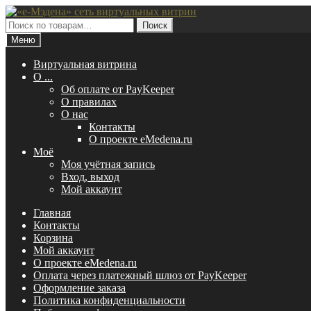
Перейти
Перейти
к
к
Искать:
Поиск
навигации
содержимому
Меню
Виртуальная витрина
O ...
Об оплате от PayKeeper
О правилах
О нас
Контакты
О проекте eMedena.ru
Моё
Моя учётная запись
Вход, выход
Мой аккаунт
Главная
Контакты
Корзина
Мой аккаунт
О проекте eMedena.ru
Оплата через платежный шлюз от PayKeeper
Оформление заказа
Политика конфиденциальности