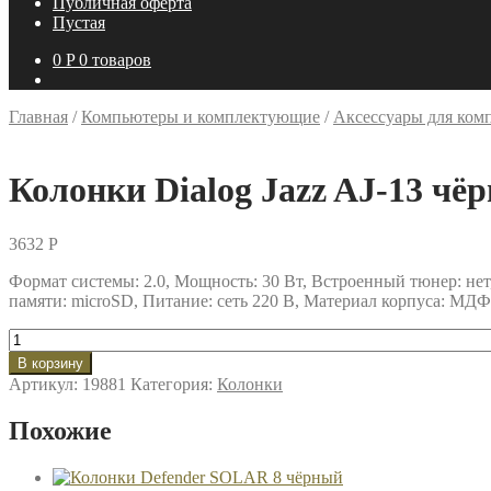
Публичная оферта
Пустая
0
P
0 товаров
Главная
/
Компьютеры и комплектующие
/
Аксессуары для ком
Колонки Dialog Jazz AJ-13 чё
3632
P
Формат системы: 2.0, Мощность: 30 Вт, Встроенный тюнер: не
памяти: microSD, Питание: сеть 220 В, Материал корпуса: МДФ,
Количество
товара
В корзину
Колонки
Артикул:
19881
Категория:
Колонки
Dialog
Jazz
Похожие
AJ-
13
чёрный