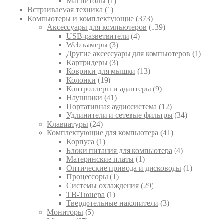
1
товар
Магнитолы
1
1
товар
Встраиваемая техника
1
товар
373
Компьютеры и комплектующие
373
товара
139
Аксессуары для компьютеров
139
4
товаров
USB-разветвители
4
3
товара
Web камеры
3
товара
1
Другие аксессуары для компьютеров
1
3
товар
Картридеры
3
товара
13
Коврики для мышки
13
19
товаров
Колонки
19
товаров
9
Контроллеры и адаптеры
9
41
товаров
Наушники
41
товар
12
Портативная аудиосистема
12
товаров
34
Удлинители и сетевые фильтры
34
24
товара
Клавиатуры
24
товара
41
Комплектующие для компьютера
41
1
товар
Корпуса
1
товар
4
Блоки питания для компьютера
4
1
товара
Материнские платы
1
товар
1
Оптические привода и дисководы
1
1
товар
Процессоры
1
товар
29
Системы охлаждения
29
1
товаров
ТВ-Тюнера
1
товар
3
Твердотельные накопители
3
5
товара
Мониторы
5