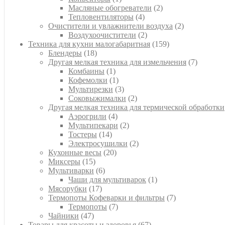
товар
2
Масляные обогреватели
2
4
товара
Тепловентиляторы
4
товара
2
Очистители и увлажнители воздуха
2
2
товара
Воздухоочистители
2
товара
159
Техника для кухни малогабаритная
159
18
товаров
Блендеры
18
товаров
7
Другая мелкая техника для измельчения
7
1
товаров
Комбаины
1
товар
1
Кофемолки
1
товар
3
Мультирезки
3
товара
2
Соковыжималки
2
товара
Другая мелкая техника для термической обработки
4
Аэрогрили
4
товара
2
Мультипекари
2
14
товара
Тостеры
14
товаров
2
Электросушилки
2
20
товара
Кухонные весы
20
15
товаров
Миксеры
15
товаров
6
Мультиварки
6
товаров
1
Чаши для мультиварок
1
17
товар
Мясорубки
17
товаров
7
Термопоты Кофеварки и фильтры
7
7
товаров
Термопоты
7
47
товаров
Чайники
47
товаров
67
Товары для красоты и здоровья
67