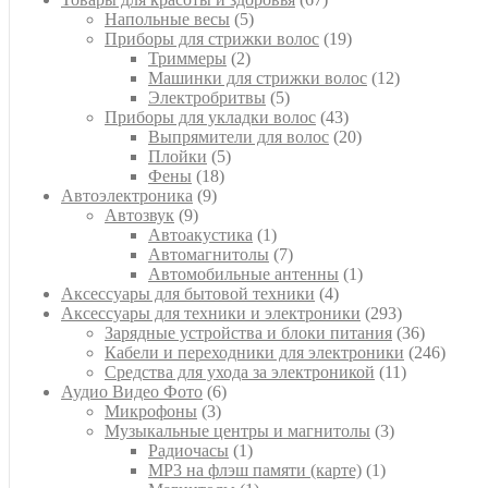
5
товаров
Напольные весы
5
товаров
19
Приборы для стрижки волос
19
2
товаров
Триммеры
2
товара
12
Машинки для стрижки волос
12
5
товаров
Электробритвы
5
товаров
43
Приборы для укладки волос
43
товара
20
Выпрямители для волос
20
5
товаров
Плойки
5
18
товаров
Фены
18
9
товаров
Автоэлектроника
9
9
товаров
Автозвук
9
товаров
1
Автоакустика
1
товар
7
Автомагнитолы
7
товаров
1
Автомобильные антенны
1
4
товар
Аксессуары для бытовой техники
4
товара
293
Аксессуары для техники и электроники
293
товара
36
Зарядные устройства и блоки питания
36
товаров
246
Кабели и переходники для электроники
246
11
товар
Средства для ухода за электроникой
11
6
товаров
Аудио Видео Фото
6
3
товаров
Микрофоны
3
товара
3
Музыкальные центры и магнитолы
3
1
товара
Радиочасы
1
товар
1
MP3 на флэш памяти (карте)
1