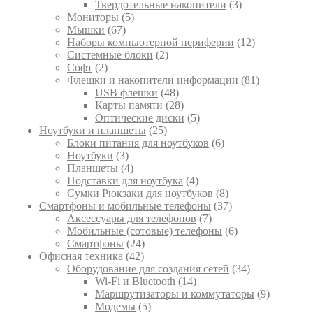
товар
3
Твердотельные накопители
3
5
товара
Мониторы
5
67
товаров
Мышки
67
товаров
12
Наборы компьютерной периферии
12
2
товаров
Системные блоки
2
2
товара
Софт
2
товара
81
Флешки и накопители информации
81
48
товар
USB флешки
48
товаров
28
Карты памяти
28
товаров
5
Оптические диски
5
25
товаров
Ноутбуки и планшеты
25
товаров
6
Блоки питания для ноутбуков
6
3
товаров
Ноутбуки
3
товара
4
Планшеты
4
товара
4
Подставки для ноутбука
4
товара
8
Сумки Рюкзаки для ноутбуков
8
товаров
37
Смартфоны и мобильные телефоны
37
7
товаров
Аксессуары для телефонов
7
товаров
6
Мобильные (сотовые) телефоны
6
24
товаров
Смартфоны
24
42
товара
Офисная техника
42
товара
34
Оборудование для создания сетей
34
14
товара
Wi-Fi и Bluetooth
14
товаров
9
Маршрутизаторы и коммутаторы
9
5
товаров
Модемы
5