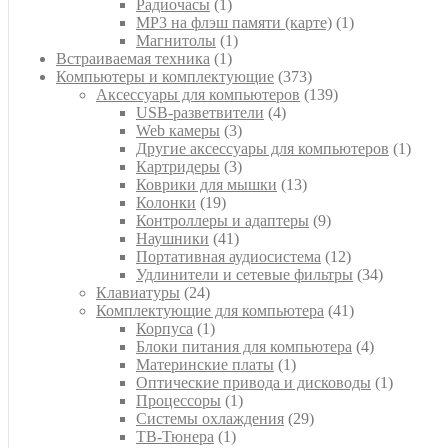
1
товара
Радиочасы
1
товар
1
MP3 на флэш памяти (карте)
1
1
товар
Магнитолы
1
1
товар
Встраиваемая техника
1
товар
373
Компьютеры и комплектующие
373
товара
139
Аксессуары для компьютеров
139
4
товаров
USB-разветвители
4
3
товара
Web камеры
3
товара
1
Другие аксессуары для компьютеров
1
3
товар
Картридеры
3
товара
13
Коврики для мышки
13
19
товаров
Колонки
19
товаров
9
Контроллеры и адаптеры
9
41
товаров
Наушники
41
товар
12
Портативная аудиосистема
12
товаров
34
Удлинители и сетевые фильтры
34
24
товара
Клавиатуры
24
товара
41
Комплектующие для компьютера
41
1
товар
Корпуса
1
товар
4
Блоки питания для компьютера
4
1
товара
Материнские платы
1
товар
1
Оптические привода и дисководы
1
1
товар
Процессоры
1
товар
29
Системы охлаждения
29
1
товаров
ТВ-Тюнера
1