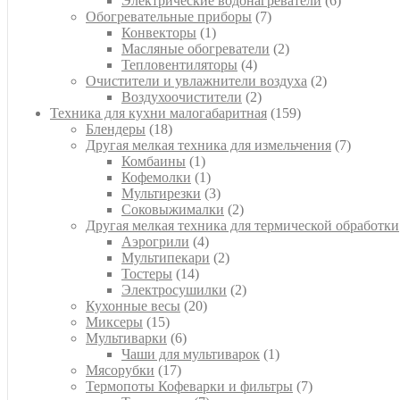
Электрические водонагреватели
6
7
товаров
Обогревательные приборы
7
1
товаров
Конвекторы
1
товар
2
Масляные обогреватели
2
4
товара
Тепловентиляторы
4
товара
2
Очистители и увлажнители воздуха
2
2
товара
Воздухоочистители
2
товара
159
Техника для кухни малогабаритная
159
18
товаров
Блендеры
18
товаров
7
Другая мелкая техника для измельчения
7
1
товаров
Комбаины
1
товар
1
Кофемолки
1
товар
3
Мультирезки
3
товара
2
Соковыжималки
2
товара
Другая мелкая техника для термической обработки
4
Аэрогрили
4
товара
2
Мультипекари
2
14
товара
Тостеры
14
товаров
2
Электросушилки
2
20
товара
Кухонные весы
20
15
товаров
Миксеры
15
товаров
6
Мультиварки
6
товаров
1
Чаши для мультиварок
1
17
товар
Мясорубки
17
товаров
7
Термопоты Кофеварки и фильтры
7