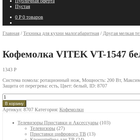
Публичная оферта
Пустая
0
P
0 товаров
Главная
/
Техника для кухни малогабаритная
/
Другая мелкая те
Кофемолка VITEK VT-1547 б
1343
P
Система помола: ротационный нож, Мощность: 200 Вт, Максимал
Защита от перегрева: есть, Цвет: белый, ID: 8707
Количество
товара
В корзину
Кофемолка
Артикул:
8707
Категория:
Кофемолки
VITEK
VT-
103
Телевизоры Приставки и Аксессуары
103
1547
27
товара
Телевизоры
27
белый
товаров
13
Приставки цифрового ТВ
13
24
товаров
Кронштейны для ТВ
24