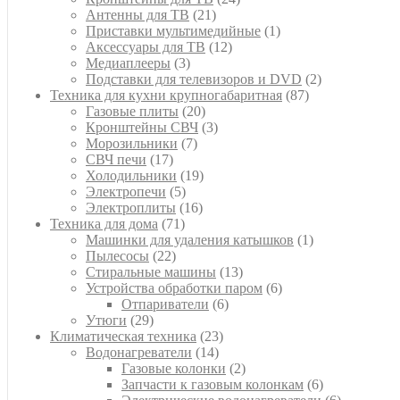
21
товара
Антенны для ТВ
21
товар
1
Приставки мультимедийные
1
12
товар
Аксессуары для ТВ
12
3
товаров
Медиаплееры
3
товара
2
Подставки для телевизоров и DVD
2
87
товара
Техника для кухни крупногабаритная
87
20
товаров
Газовые плиты
20
товаров
3
Кронштейны СВЧ
3
7
товара
Морозильники
7
17
товаров
СВЧ печи
17
товаров
19
Холодильники
19
5
товаров
Электропечи
5
товаров
16
Электроплиты
16
71
товаров
Техника для дома
71
товар
1
Машинки для удаления катышков
1
22
товар
Пылесосы
22
товара
13
Стиральные машины
13
товаров
6
Устройства обработки паром
6
6
товаров
Отпариватели
6
29
товаров
Утюги
29
товаров
23
Климатическая техника
23
14
товара
Водонагреватели
14
товаров
2
Газовые колонки
2
товара
6
Запчасти к газовым колонкам
6
товаров
6