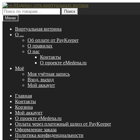
Перейти
Перейти
к
к
Искать:
Поиск
навигации
содержимому
Меню
Виртуальная витрина
O ...
Об оплате от PayKeeper
О правилах
О нас
Контакты
О проекте eMedena.ru
Моё
Моя учётная запись
Вход, выход
Мой аккаунт
Главная
Контакты
Корзина
Мой аккаунт
О проекте eMedena.ru
Оплата через платежный шлюз от PayKeeper
Оформление заказа
Политика конфиденциальности