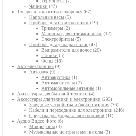
7
товаров
Термопоты
7
47
товаров
Чайники
47
товаров
67
Товары для красоты и здоровья
67
5
товаров
Напольные весы
5
товаров
19
Приборы для стрижки волос
19
2
товаров
Триммеры
2
товара
12
Машинки для стрижки волос
12
5
товаров
Электробритвы
5
товаров
43
Приборы для укладки волос
43
товара
20
Выпрямители для волос
20
5
товаров
Плойки
5
18
товаров
Фены
18
9
товаров
Автоэлектроника
9
9
товаров
Автозвук
9
товаров
1
Автоакустика
1
товар
7
Автомагнитолы
7
товаров
1
Автомобильные антенны
1
4
товар
Аксессуары для бытовой техники
4
товара
293
Аксессуары для техники и электроники
293
товара
36
Зарядные устройства и блоки питания
36
товаров
246
Кабели и переходники для электроники
246
11
товар
Средства для ухода за электроникой
11
6
товаров
Аудио Видео Фото
6
3
товаров
Микрофоны
3
товара
3
Музыкальные центры и магнитолы
3