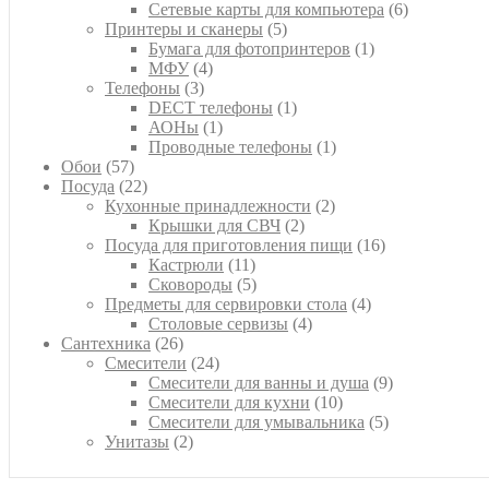
товаров
6
Сетевые карты для компьютера
6
5
товаров
Принтеры и сканеры
5
товаров
1
Бумага для фотопринтеров
1
4
товар
МФУ
4
3
товара
Телефоны
3
товара
1
DECT телефоны
1
1
товар
АОНы
1
товар
1
Проводные телефоны
1
57
товар
Обои
57
товаров
22
Посуда
22
товара
2
Кухонные принадлежности
2
2
товара
Крышки для СВЧ
2
товара
16
Посуда для приготовления пищи
16
11
товаров
Кастрюли
11
товаров
5
Сковороды
5
товаров
4
Предметы для сервировки стола
4
4
товара
Столовые сервизы
4
26
товара
Сантехника
26
товаров
24
Смесители
24
товара
9
Смесители для ванны и душа
9
10
товаров
Смесители для кухни
10
товаров
5
Смесители для умывальника
5
2
товаров
Унитазы
2
товара