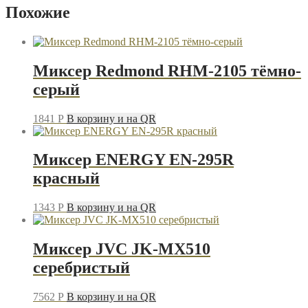
CT-
Похожие
1128
голубой/
белый
Миксер Redmond RHM-2105 тёмно-
серый
1841
P
В корзину и на QR
Миксер ENERGY EN-295R
красный
1343
P
В корзину и на QR
Миксер JVC JK-MX510
серебристый
7562
P
В корзину и на QR