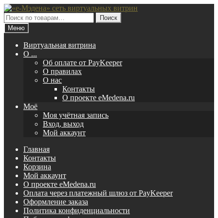
Перейти
Перейти
к
к
Искать:
Поиск
навигации
содержимому
Меню
Виртуальная витрина
O ...
Об оплате от PayKeeper
О правилах
О нас
Контакты
О проекте eMedena.ru
Моё
Моя учётная запись
Вход, выход
Мой аккаунт
Главная
Контакты
Корзина
Мой аккаунт
О проекте eMedena.ru
Оплата через платежный шлюз от PayKeeper
Оформление заказа
Политика конфиденциальности