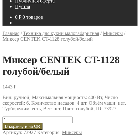
Публичная оферта
Пустая
0
P
0 товаров
Главная
/
Техника для кухни малогабаритная
/
Миксеры
/
Миксер CENTEK CT-1128 голубой/белый
Миксер CENTEK CT-1128
голубой/белый
1443
P
Вид: ручной, Максимальная мощность: 400 Вт, Число
скоростей: 6, Количество насадок: 4 шт, Объём чаши: нет,
Турборежим: есть, Вес: нет, Цвет: голубой, ID: 73927
Количество
товара
В корзину и на QR
Миксер
Артикул:
73927
Категория:
Миксеры
CENTEK