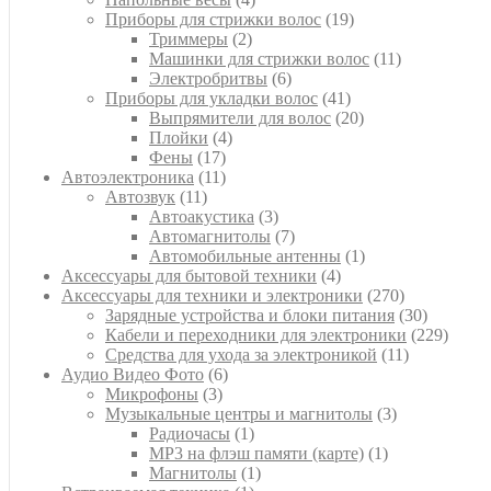
товара
19
Приборы для стрижки волос
19
2
товаров
Триммеры
2
товара
11
Машинки для стрижки волос
11
6
товаров
Электробритвы
6
товаров
41
Приборы для укладки волос
41
товар
20
Выпрямители для волос
20
4
товаров
Плойки
4
17
товара
Фены
17
товаров
11
Автоэлектроника
11
11
товаров
Автозвук
11
товаров
3
Автоакустика
3
товара
7
Автомагнитолы
7
товаров
1
Автомобильные антенны
1
4
товар
Аксессуары для бытовой техники
4
товара
270
Аксессуары для техники и электроники
270
товаров
30
Зарядные устройства и блоки питания
30
товаров
229
Кабели и переходники для электроники
229
11
товар
Средства для ухода за электроникой
11
6
товаров
Аудио Видео Фото
6
3
товаров
Микрофоны
3
товара
3
Музыкальные центры и магнитолы
3
1
товара
Радиочасы
1
товар
1
MP3 на флэш памяти (карте)
1
1
товар
Магнитолы
1