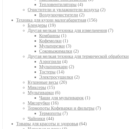
4
товара
Тепловентиляторы
4
товара
2
Очистители и увлажнители воздуха
2
2
товара
Воздухоочистители
2
товара
156
Техника для кухни малогабаритная
156
19
товаров
Блендеры
19
товаров
7
Другая мелкая техника для измельчения
7
1
товаров
Комбаины
1
товар
1
Кофемолки
1
товар
3
Мультирезки
3
товара
2
Соковыжималки
2
товара
Другая мелкая техника для термической обработки
4
Аэрогрили
4
товара
2
Мультипекари
2
14
товара
Тостеры
14
товаров
2
Электросушилки
2
20
товара
Кухонные весы
20
15
товаров
Миксеры
15
товаров
6
Мультиварки
6
товаров
1
Чаши для мультиварок
1
16
товар
Мясорубки
16
товаров
7
Термопоты Кофеварки и фильтры
7
7
товаров
Термопоты
7
44
товаров
Чайники
44
товара
64
Товары для красоты и здоровья
64
4
товара
Напольные весы
4