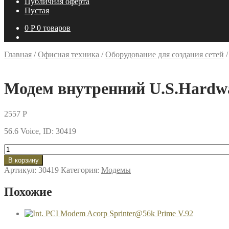
Публичная оферта
Пустая
0
P
0 товаров
Главная
/
Офисная техника
/
Оборудование для создания сетей
Модем внутренний U.S.Hardw
2557
P
56.6 Voice, ID: 30419
Количество
товара
В корзину
Модем
Артикул:
30419
Категория:
Модемы
внутренний
U.S.Hardware
Похожие