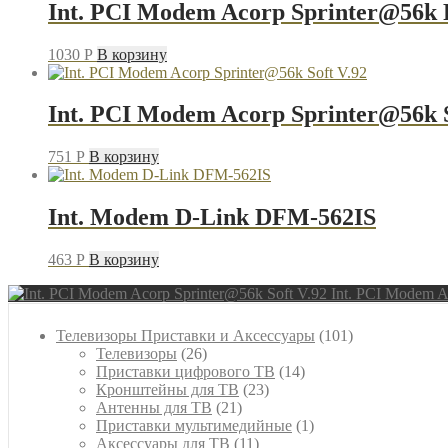
Int. PCI Modem Acorp Sprinter@56k 
1030
P
В корзину
Int. PCI Modem Acorp Sprinter@56k S
751
P
В корзину
Int. Modem D-Link DFM-562IS
463
P
В корзину
Int. PCI Modem A
101
Телевизоры Приставки и Аксессуары
101
26
товар
Телевизоры
26
товаров
14
Приставки цифрового ТВ
14
23
товаров
Кронштейны для ТВ
23
21
товара
Антенны для ТВ
21
товар
1
Приставки мультимедийные
1
11
товар
Аксессуары для ТВ
11