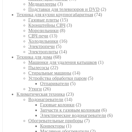
3
товаров
Медиаплееры
3
товара
2
Подставки для телевизоров и DVD
2
74
товара
Техника для кухни крупногабаритная
74
15
товара
Газовые плиты
15
товаров
3
Кронштейны СВЧ
3
8
товара
Морозильники
8
13
товаров
СВЧ печи
13
товаров
16
Холодильники
16
5
товаров
Электропечи
5
товаров
14
Электроплиты
14
68
товаров
Техника для дома
68
товаров
1
Машинки для удаления катышков
1
22
товар
Пылесосы
22
товара
14
Стиральные машины
14
товаров
5
Устройства обработки паром
5
5
товаров
Отпариватели
5
26
товаров
Утюги
26
товаров
23
Климатическая техника
23
14
товара
Водонагреватели
14
товаров
2
Газовые колонки
2
товара
6
Запчасти к газовым колонкам
6
товаров
6
Электрические водонагреватели
6
7
товаров
Обогревательные приборы
7
1
товаров
Конвекторы
1
товар
2
Масляные обогреватели
2