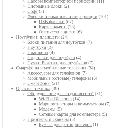
товаров
11
Наборы компьютерной периферии
11
2
товаров
Системные блоки
2
3
товара
Софт
3
товара
101
Флешки и накопители информации
101
67
товар
USB флешки
67
товаров
28
Карты памяти
28
товаров
6
Оптические диски
6
24
товаров
Ноутбуки и планшеты
24
товара
7
Блоки питания для ноутбуков
7
2
товаров
Ноутбуки
2
товара
4
Планшеты
4
товара
4
Подставки для ноутбука
4
товара
7
Сумки Рюкзаки для ноутбуков
7
товаров
34
Смартфоны и мобильные телефоны
34
7
товара
Аксессуары для телефонов
7
товаров
6
Мобильные (сотовые) телефоны
6
21
товаров
Смартфоны
21
39
товар
Офисная техника
39
товаров
31
Оборудование для создания сетей
31
14
товар
Wi-Fi и Bluetooth
14
товаров
7
Маршрутизаторы и коммутаторы
7
5
товаров
Модемы
5
товаров
5
Сетевые карты для компьютера
5
5
товаров
Принтеры и сканеры
5
товаров
1
Бумага для фотопринтеров
1