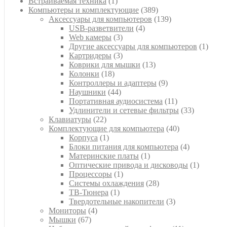
1
товар
Встраиваемая техника
1
товар
389
Компьютеры и комплектующие
389
товаров
139
Аксессуары для компьютеров
139
4
товаров
USB-разветвители
4
3
товара
Web камеры
3
товара
1
Другие аксессуары для компьютеров
1
3
товар
Картридеры
3
товара
13
Коврики для мышки
13
18
товаров
Колонки
18
товаров
9
Контроллеры и адаптеры
9
44
товаров
Наушники
44
товара
11
Портативная аудиосистема
11
товаров
33
Удлинители и сетевые фильтры
33
22
товара
Клавиатуры
22
товара
40
Комплектующие для компьютера
40
1
товаров
Корпуса
1
товар
4
Блоки питания для компьютера
4
1
товара
Материнские платы
1
товар
1
Оптические привода и дисководы
1
1
товар
Процессоры
1
товар
28
Системы охлаждения
28
1
товаров
ТВ-Тюнера
1
товар
3
Твердотельные накопители
3
4
товара
Мониторы
4
67
товара
Мышки
67