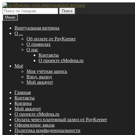
Перейти
Перейти
к
к
Искать:
Поиск
навигации
содержимому
Меню
Виртуальная витрина
O ...
Об оплате от PayKeeper
О правилах
О нас
Контакты
О проекте eMedena.ru
Моё
Моя учётная запись
Вход, выход
Мой аккаунт
Главная
Контакты
Корзина
Мой аккаунт
О проекте eMedena.ru
Оплата через платежный шлюз от PayKeeper
Оформление заказа
Политика конфиденциальности