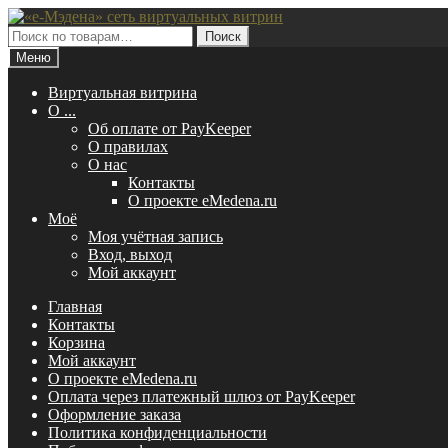
Перейти
Перейти
к
к
Искать:
Поиск
навигации
содержимому
Меню
Виртуальная витрина
O ...
Об оплате от PayKeeper
О правилах
О нас
Контакты
О проекте eMedena.ru
Моё
Моя учётная запись
Вход, выход
Мой аккаунт
Главная
Контакты
Корзина
Мой аккаунт
О проекте eMedena.ru
Оплата через платежный шлюз от PayKeeper
Оформление заказа
Политика конфиденциальности