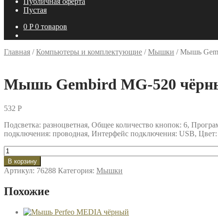
Публичная оферта
Пустая
0
P
0 товаров
Главная
/
Компьютеры и комплектующие
/
Мышки
/
Мышь Gemb
Мышь Gembird MG-520 чёрн
532
P
Подсветка: разноцветная, Общее количество кнопок: 6, Програ
подключения: проводная, Интерфейс подключения: USB, Цвет: 
Количество
товара
В корзину
Мышь
Артикул:
76288
Категория:
Мышки
Gembird
MG-
Похожие
520
чёрный