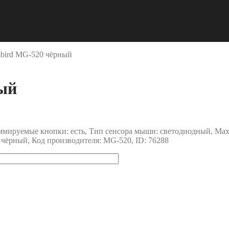
ird MG-520 чёрный
ый
ммируемые кнопки: есть, Тип сенсора мыши: светодиодный, Max 
чёрный, Код производителя: MG-520, ID: 76288