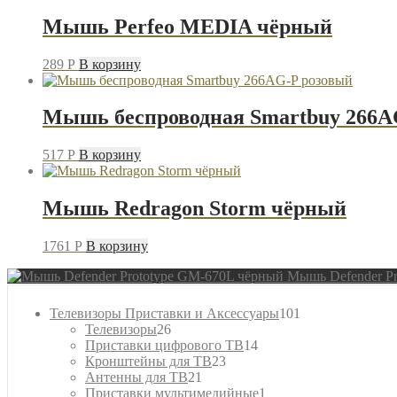
Мышь Perfeo MEDIA чёрный
289
P
В корзину
Мышь беспроводная Smartbuy 266A
517
P
В корзину
Мышь Redragon Storm чёрный
1761
P
В корзину
Мышь Defender P
101
Телевизоры Приставки и Аксессуары
101
26
товар
Телевизоры
26
товаров
14
Приставки цифрового ТВ
14
23
товаров
Кронштейны для ТВ
23
21
товара
Антенны для ТВ
21
товар
1
Приставки мультимедийные
1