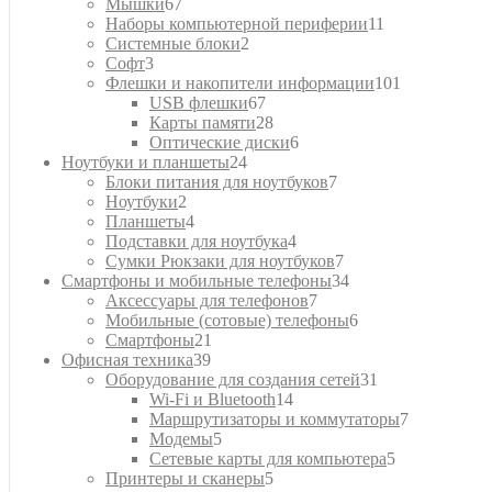
67
товара
Мышки
67
товаров
11
Наборы компьютерной периферии
11
2
товаров
Системные блоки
2
3
товара
Софт
3
товара
101
Флешки и накопители информации
101
67
товар
USB флешки
67
товаров
28
Карты памяти
28
товаров
6
Оптические диски
6
24
товаров
Ноутбуки и планшеты
24
товара
7
Блоки питания для ноутбуков
7
2
товаров
Ноутбуки
2
товара
4
Планшеты
4
товара
4
Подставки для ноутбука
4
товара
7
Сумки Рюкзаки для ноутбуков
7
товаров
34
Смартфоны и мобильные телефоны
34
7
товара
Аксессуары для телефонов
7
товаров
6
Мобильные (сотовые) телефоны
6
21
товаров
Смартфоны
21
39
товар
Офисная техника
39
товаров
31
Оборудование для создания сетей
31
14
товар
Wi-Fi и Bluetooth
14
товаров
7
Маршрутизаторы и коммутаторы
7
5
товаров
Модемы
5
товаров
5
Сетевые карты для компьютера
5
5
товаров
Принтеры и сканеры
5