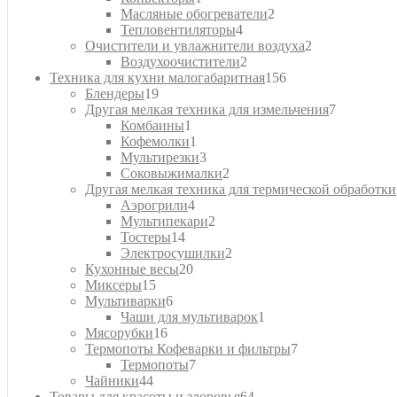
товар
2
Масляные обогреватели
2
4
товара
Тепловентиляторы
4
товара
2
Очистители и увлажнители воздуха
2
2
товара
Воздухоочистители
2
товара
156
Техника для кухни малогабаритная
156
19
товаров
Блендеры
19
товаров
7
Другая мелкая техника для измельчения
7
1
товаров
Комбаины
1
товар
1
Кофемолки
1
товар
3
Мультирезки
3
товара
2
Соковыжималки
2
товара
Другая мелкая техника для термической обработки
4
Аэрогрили
4
товара
2
Мультипекари
2
14
товара
Тостеры
14
товаров
2
Электросушилки
2
20
товара
Кухонные весы
20
15
товаров
Миксеры
15
товаров
6
Мультиварки
6
товаров
1
Чаши для мультиварок
1
16
товар
Мясорубки
16
товаров
7
Термопоты Кофеварки и фильтры
7
7
товаров
Термопоты
7
44
товаров
Чайники
44
товара
64
Товары для красоты и здоровья
64