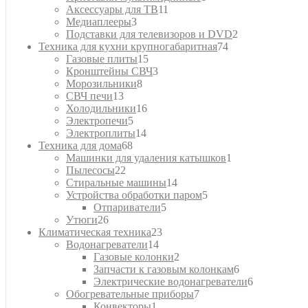
11
товар
Аксессуары для ТВ
11
3
товаров
Медиаплееры
3
товара
2
Подставки для телевизоров и DVD
2
74
товара
Техника для кухни крупногабаритная
74
15
товара
Газовые плиты
15
товаров
3
Кронштейны СВЧ
3
8
товара
Морозильники
8
13
товаров
СВЧ печи
13
товаров
16
Холодильники
16
5
товаров
Электропечи
5
товаров
14
Электроплиты
14
68
товаров
Техника для дома
68
товаров
1
Машинки для удаления катышков
1
22
товар
Пылесосы
22
товара
14
Стиральные машины
14
товаров
5
Устройства обработки паром
5
5
товаров
Отпариватели
5
26
товаров
Утюги
26
товаров
23
Климатическая техника
23
14
товара
Водонагреватели
14
товаров
2
Газовые колонки
2
товара
6
Запчасти к газовым колонкам
6
товаров
6
Электрические водонагреватели
6
7
товаров
Обогревательные приборы
7
1
товаров
Конвекторы
1