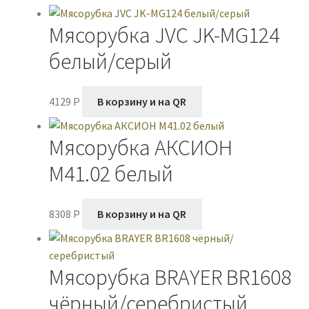
Мясорубка JVC JK-MG124
белый/серый
4129
P
В корзину и на QR
Мясорубка АКСИОН
М41.02 белый
8308
P
В корзину и на QR
Мясорубка BRAYER BR1608
чёрный/серебристый