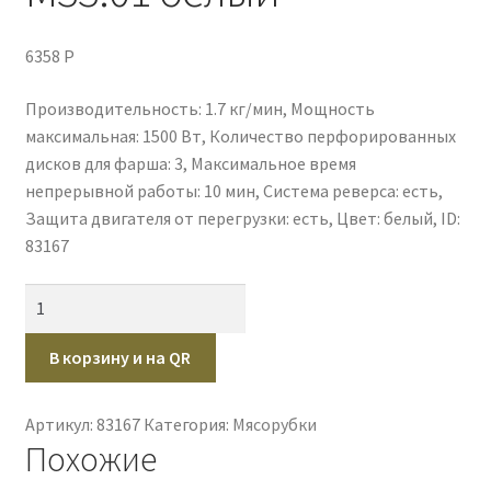
Оплата через платежный шлюз от PayKeeper
6358
P
Оформление заказа
Производительность: 1.7 кг/мин, Мощность
максимальная: 1500 Вт, Количество перфорированных
Политика конфиденциальности
дисков для фарша: 3, Максимальное время
непрерывной работы: 10 мин, Система реверса: есть,
Публичная оферта
Защита двигателя от перегрузки: есть, Цвет: белый, ID:
83167
Пустая
Количество
товара
Мясорубка
В корзину и на QR
АКСИОН
М33.01
Артикул:
83167
Категория:
Мясорубки
белый
Похожие