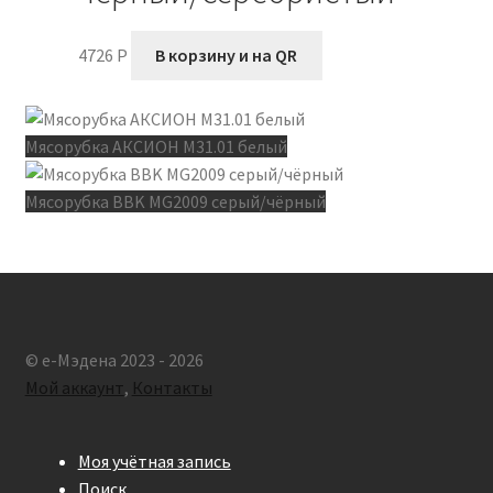
4726
P
В корзину и на QR
Мясорубка АКСИОН М31.01 белый
Мясорубка BBK MG2009 серый/чёрный
© e-Мэдена 2023 - 2026
Мой аккаунт
,
Контакты
Моя учётная запись
Поиск