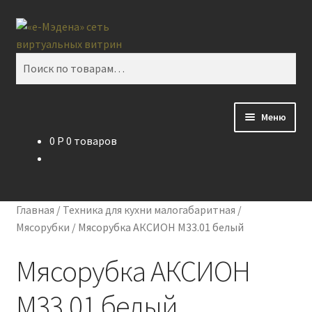
Перейти
Перейти
Поиск
к
к
навигации
содержимому
Искать:
Меню
0
P
0 товаров
Главная
Контакты
Главная
/
Техника для кухни малогабаритная
/
Корзина
Мясорубки
/
Мясорубка АКСИОН М33.01 белый
Мясорубка АКСИОН
Мой аккаунт
М33.01 белый
О проекте eMedena.ru