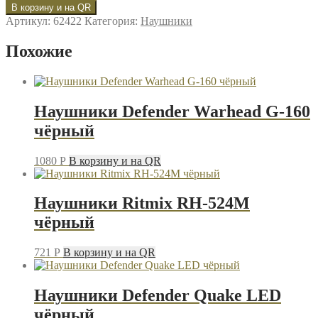
товара
В корзину и на QR
Наушники
Артикул:
62422
Категория:
Наушники
Ritmix
RH-
Похожие
566M
камуфляж
Наушники Defender Warhead G-160
чёрный
1080
P
В корзину и на QR
Наушники Ritmix RH-524M
чёрный
721
P
В корзину и на QR
Наушники Defender Quake LED
чёрный