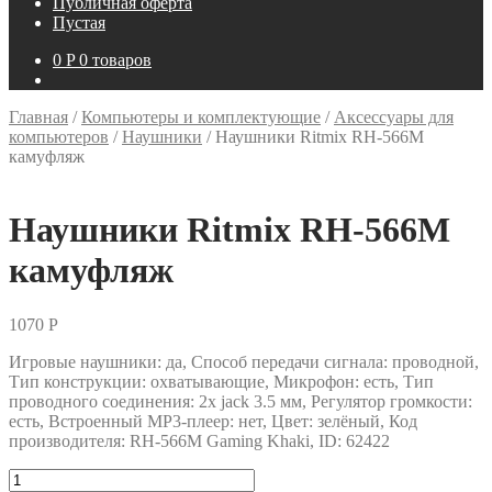
Публичная оферта
Пустая
0
P
0 товаров
Главная
/
Компьютеры и комплектующие
/
Аксессуары для
компьютеров
/
Наушники
/
Наушники Ritmix RH-566M
камуфляж
Наушники Ritmix RH-566M
камуфляж
1070
P
Игровые наушники: да, Способ передачи сигнала: проводной,
Тип конструкции: охватывающие, Микрофон: есть, Тип
проводного соединения: 2х jack 3.5 мм, Регулятор громкости:
есть, Встроенный MP3-плеер: нет, Цвет: зелёный, Код
производителя: RH-566M Gaming Khaki, ID: 62422
Количество