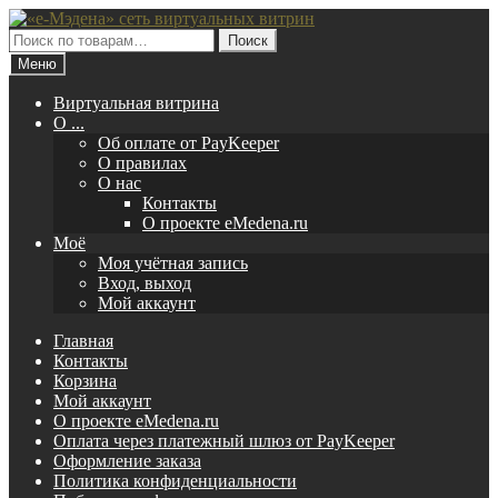
Перейти
Перейти
к
к
Искать:
Поиск
навигации
содержимому
Меню
Виртуальная витрина
O ...
Об оплате от PayKeeper
О правилах
О нас
Контакты
О проекте eMedena.ru
Моё
Моя учётная запись
Вход, выход
Мой аккаунт
Главная
Контакты
Корзина
Мой аккаунт
О проекте eMedena.ru
Оплата через платежный шлюз от PayKeeper
Оформление заказа
Политика конфиденциальности