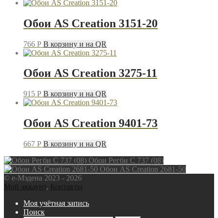
Обои AS Creation 3151-20
766
P
В корзину и на QR
Обои AS Creation 3275-11
915
P
В корзину и на QR
Обои AS Creation 9401-73
667
P
В корзину и на QR
Обои Регби С 737 (08)
Обои AS Creation 2681-50
© e-Мэдена 2023 - 2026
Мой аккаунт
,
Контакты
Моя учётная запись
Поиск