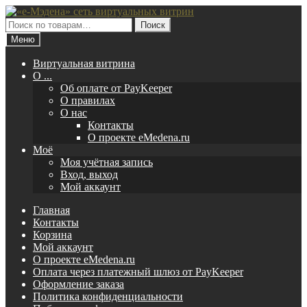
Перейти
Перейти
к
к
Искать:
Поиск
навигации
содержимому
Меню
Виртуальная витрина
O ...
Об оплате от PayKeeper
О правилах
О нас
Контакты
О проекте eMedena.ru
Моё
Моя учётная запись
Вход, выход
Мой аккаунт
Главная
Контакты
Корзина
Мой аккаунт
О проекте eMedena.ru
Оплата через платежный шлюз от PayKeeper
Оформление заказа
Политика конфиденциальности