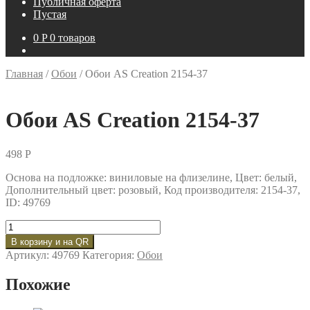
Публичная оферта
Пустая
0
P
0 товаров
Главная
/
Обои
/
Обои AS Creation 2154-37
Обои AS Creation 2154-37
498
P
Основа на подложке: виниловые на флизелине, Цвет: белый,
Дополнительный цвет: розовый, Код производителя: 2154-37,
ID: 49769
Количество
товара
В корзину и на QR
Обои
Артикул:
49769
Категория:
Обои
AS
Creation
Похожие
2154-
37