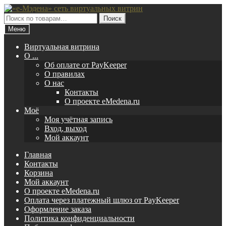
Перейти
Перейти
к
к
Искать:
Поиск
навигации
содержимому
Меню
Виртуальная витрина
O ...
Об оплате от PayKeeper
О правилах
О нас
Контакты
О проекте eMedena.ru
Моё
Моя учётная запись
Вход, выход
Мой аккаунт
Главная
Контакты
Корзина
Мой аккаунт
О проекте eMedena.ru
Оплата через платежный шлюз от PayKeeper
Оформление заказа
Политика конфиденциальности