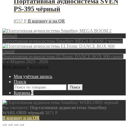
Портативная аудиосистема SVEN
PS-395 чёрный
8557
P
В корзину и на QR
Портативная аудиосистема Smartbuy MEGA BOOM 2 чёрный
Портативная аудиосистема ELTronic DANCE BOX 900 синий
© e-Мэдена 2023 - 2026
Мой аккаунт
,
Контакты
Моя учётная запись
Поиск
Искать:
Поиск
Корзина
0
Вы смотрите:
Портативная аудиосистема Smartbuy
WARLORD чёрный
5871
P
В корзину и на QR