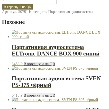
Количество
товара
В корзину и на QR
Портативная
Артикул:
50791
Категория:
Портативная аудиосистема
аудиосистема
Smartbuy
Похожие
WARLORD
чёрный
Портативная аудиосистема
ELTronic DANCE BOX 900 синий
8458
P
В корзину и на QR
Портативная аудиосистема SVEN
PS-375 чёрный
6418
P
В корзину и на QR