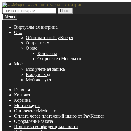
Перейти
Перейти
к
к
Искать:
Поиск
навигации
содержимому
Меню
Виртуальная витрина
O ...
Об оплате от PayKeeper
О правилах
О нас
Контакты
О проекте eMedena.ru
Моё
Моя учётная запись
Вход, выход
Мой аккаунт
Главная
Контакты
Корзина
Мой аккаунт
О проекте eMedena.ru
Оплата через платежный шлюз от PayKeeper
Оформление заказа
Политика конфиденциальности