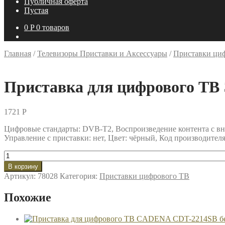
Публичная оферта
Пустая
0
P
0 товаров
Главная
/
Телевизоры Приставки и Аксессуары
/
Приставки ци
Приставка для цифрового Т
1721
P
Цифровые стандарты: DVB-T2, Воспроизведение контента с вн
Управление с приставки: нет, Цвет: чёрный, Код производителя:
Количество
товара
В корзину
Приставка
Артикул:
78028
Категория:
Приставки цифрового ТВ
для
цифрового
Похожие
ТВ
ЭФИР
HD-