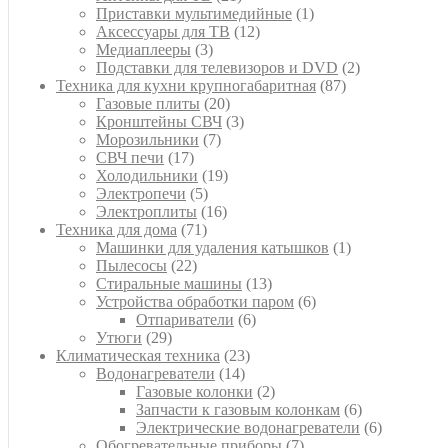
товар
1
Приставки мультимедийные
1
12
товар
Аксессуары для ТВ
12
3
товаров
Медиаплееры
3
товара
2
Подставки для телевизоров и DVD
2
87
товара
Техника для кухни крупногабаритная
87
20
товаров
Газовые плиты
20
товаров
3
Кронштейны СВЧ
3
7
товара
Морозильники
7
17
товаров
СВЧ печи
17
товаров
19
Холодильники
19
5
товаров
Электропечи
5
товаров
16
Электроплиты
16
71
товаров
Техника для дома
71
товар
1
Машинки для удаления катышков
1
22
товар
Пылесосы
22
товара
13
Стиральные машины
13
товаров
6
Устройства обработки паром
6
6
товаров
Отпариватели
6
29
товаров
Утюги
29
товаров
23
Климатическая техника
23
14
товара
Водонагреватели
14
товаров
2
Газовые колонки
2
товара
6
Запчасти к газовым колонкам
6
товаров
6
Электрические водонагреватели
6
7
товаров
Обогревательные приборы
7