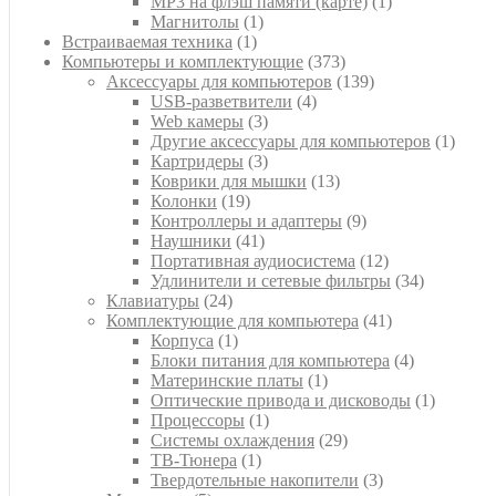
товар
1
MP3 на флэш памяти (карте)
1
1
товар
Магнитолы
1
1
товар
Встраиваемая техника
1
товар
373
Компьютеры и комплектующие
373
товара
139
Аксессуары для компьютеров
139
4
товаров
USB-разветвители
4
3
товара
Web камеры
3
товара
1
Другие аксессуары для компьютеров
1
3
товар
Картридеры
3
товара
13
Коврики для мышки
13
19
товаров
Колонки
19
товаров
9
Контроллеры и адаптеры
9
41
товаров
Наушники
41
товар
12
Портативная аудиосистема
12
товаров
34
Удлинители и сетевые фильтры
34
24
товара
Клавиатуры
24
товара
41
Комплектующие для компьютера
41
1
товар
Корпуса
1
товар
4
Блоки питания для компьютера
4
1
товара
Материнские платы
1
товар
1
Оптические привода и дисководы
1
1
товар
Процессоры
1
товар
29
Системы охлаждения
29
1
товаров
ТВ-Тюнера
1
товар
3
Твердотельные накопители
3