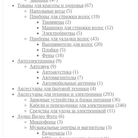
товаров
67
Товары для красоты и здоровья
67
5
товаров
Напольные весы
5
товаров
19
Приборы для стрижки волос
19
2
товаров
Триммеры
2
товара
12
Машинки для стрижки волос
12
5
товаров
Электробритвы
5
товаров
43
Приборы для укладки волос
43
товара
20
Выпрямители для волос
20
5
товаров
Плойки
5
18
товаров
Фены
18
9
товаров
Автоэлектроника
9
9
товаров
Автозвук
9
товаров
1
Автоакустика
1
товар
7
Автомагнитолы
7
товаров
1
Автомобильные антенны
1
4
товар
Аксессуары для бытовой техники
4
товара
293
Аксессуары для техники и электроники
293
товара
36
Зарядные устройства и блоки питания
36
товаров
246
Кабели и переходники для электроники
246
11
товар
Средства для ухода за электроникой
11
6
товаров
Аудио Видео Фото
6
3
товаров
Микрофоны
3
товара
3
Музыкальные центры и магнитолы
3
1
товара
Радиочасы
1