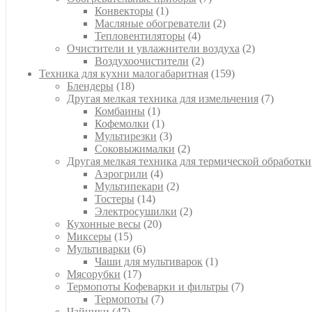
1
товаров
Конвекторы
1
товар
2
Масляные обогреватели
2
4
товара
Тепловентиляторы
4
товара
2
Очистители и увлажнители воздуха
2
2
товара
Воздухоочистители
2
товара
159
Техника для кухни малогабаритная
159
18
товаров
Блендеры
18
товаров
7
Другая мелкая техника для измельчения
7
1
товаров
Комбаины
1
товар
1
Кофемолки
1
товар
3
Мультирезки
3
товара
2
Соковыжималки
2
товара
Другая мелкая техника для термической обработки
4
Аэрогрили
4
товара
2
Мультипекари
2
14
товара
Тостеры
14
товаров
2
Электросушилки
2
20
товара
Кухонные весы
20
15
товаров
Миксеры
15
товаров
6
Мультиварки
6
товаров
1
Чаши для мультиварок
1
17
товар
Мясорубки
17
товаров
7
Термопоты Кофеварки и фильтры
7
7
товаров
Термопоты
7
47
товаров
Чайники
47