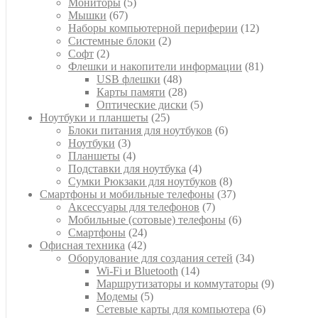
5
товара
Мониторы
5
67
товаров
Мышки
67
товаров
12
Наборы компьютерной периферии
12
2
товаров
Системные блоки
2
2
товара
Софт
2
товара
81
Флешки и накопители информации
81
48
товар
USB флешки
48
товаров
28
Карты памяти
28
товаров
5
Оптические диски
5
25
товаров
Ноутбуки и планшеты
25
товаров
6
Блоки питания для ноутбуков
6
3
товаров
Ноутбуки
3
товара
4
Планшеты
4
товара
4
Подставки для ноутбука
4
товара
8
Сумки Рюкзаки для ноутбуков
8
товаров
37
Смартфоны и мобильные телефоны
37
7
товаров
Аксессуары для телефонов
7
товаров
6
Мобильные (сотовые) телефоны
6
24
товаров
Смартфоны
24
42
товара
Офисная техника
42
товара
34
Оборудование для создания сетей
34
14
товара
Wi-Fi и Bluetooth
14
товаров
9
Маршрутизаторы и коммутаторы
9
5
товаров
Модемы
5
товаров
6
Сетевые карты для компьютера
6