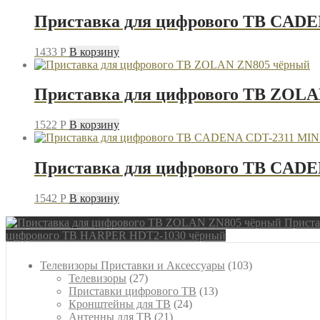
222
чёрный
Приставка для цифрового ТВ CADE
1433
P
В корзину
Приставка для цифрового ТВ ZOL
1522
P
В корзину
Приставка для цифрового ТВ CADE
1542
P
В корзину
Приста
цифрового ТВ HARPER HDT2-1030 чёрный
103
Телевизоры Приставки и Аксессуары
103
27
товара
Телевизоры
27
товаров
13
Приставки цифрового ТВ
13
24
товаров
Кронштейны для ТВ
24
21
товара
Антенны для ТВ
21