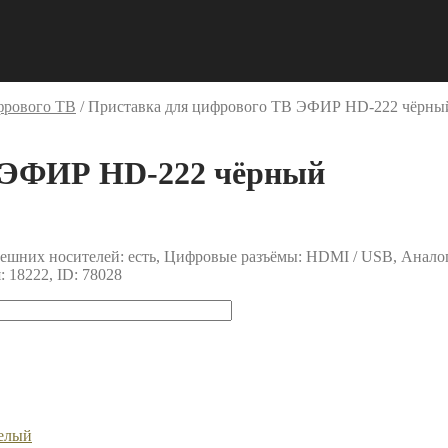
фрового ТВ
/
Приставка для цифрового ТВ ЭФИР HD-222 чёрны
В ЭФИР HD-222 чёрный
ешних носителей: есть, Цифровые разъёмы: HDMI / USB, Анало
 18222, ID: 78028