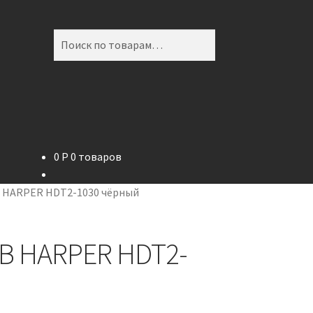
Искать:
Поиск
0
P
0 товаров
er
В HARPER HDT2-1030 чёрный
В HARPER HDT2-