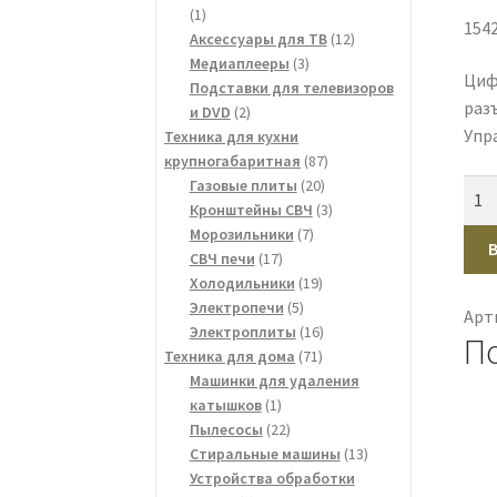
1
1
154
товар
12
Аксессуары для ТВ
12
3
товаров
Медиаплееры
3
Циф
товара
Подставки для телевизоров
раз
2
и DVD
2
Упра
товара
Техника для кухни
87
крупногабаритная
87
20
товаров
Газовые плиты
20
Кол
товаров
3
Кронштейны СВЧ
3
тов
7
товара
Морозильники
7
При
17
товаров
СВЧ печи
17
для
товаров
19
Холодильники
19
циф
5
товаров
Электропечи
5
Арт
ТВ
товаров
16
Электроплиты
16
П
HAR
71
товаров
Техника для дома
71
товар
HDT
Машинки для удаления
1
катышков
1
103
товар
22
Пылесосы
22
чёр
товара
13
Стиральные машины
13
товаров
Устройства обработки