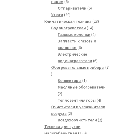
6
паром
6
товаров
6
Отпариватели
6
29
товаров
Утюги
29
товаров
23
Климатическая техника
23
14
товара
Водонагреватели
14
товаров
2
Газовые колонки
2
товара
Запчасти к газовым
6
колонкам
6
товаров
Электрические
6
водонагреватели
6
товаров
Обогревательные приборы
7
7
товаров
1
Конвекторы
1
товар
Масляные обогреватели
2
2
товара
4
Тепловентиляторы
4
товара
Очистители и увлажнители
2
воздуха
2
товара
2
Воздухоочистители
2
товара
Техника для кухни
159
малогабаритная
159