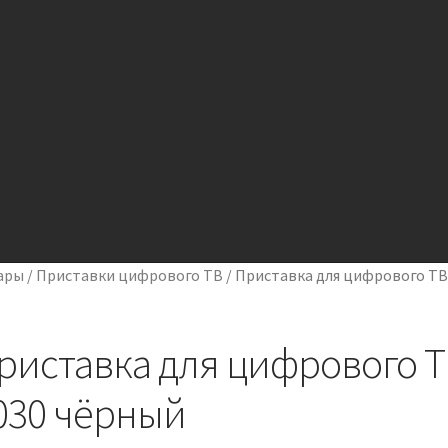
проекте eMedena.ru
Оплата через платежный шлюз от PayKeep
ары
/
Приставки цифрового ТВ
/
Приставка для цифрового Т
иальности
Публичная оферта
Пустая
риставка для цифрового Т
030 чёрный