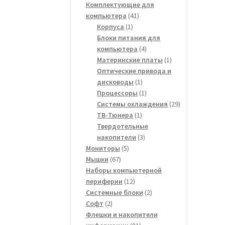
товара
Комплектующие для
41
компьютера
41
1
товар
Корпуса
1
товар
Блоки питания для
4
компьютера
4
товара
1
Материнские платы
1
товар
Оптические привода и
1
дисководы
1
товар
1
Процессоры
1
товар
29
Системы охлаждения
29
1
товаров
ТВ-Тюнера
1
товар
Твердотельные
3
накопители
3
5
товара
Мониторы
5
67
товаров
Мышки
67
товаров
Наборы компьютерной
12
периферии
12
товаров
2
Системные блоки
2
2
товара
Софт
2
товара
Флешки и накопители
81