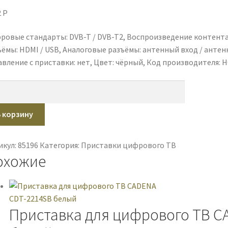
2
P
ровые стандарты: DVB-T / DVB-T2, Воспроизведение контента
ъёмы: HDMI / USB, Аналоговые разъёмы: антенный вход / антен
вление с приставки: нет, Цвет: чёрный, Код производителя: H0
ичество
ара
ставка
В корзину
рового
икул:
85196
Категория:
Приставки цифрового ТВ
охожие
PER
2-
0
ный
Приставка для цифрового ТВ C