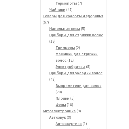
товаров
7
Термопоты
7
47
товаров
Чайники
47
товаров
Товары для красоты и здоровья
67
67
товаров
5
Напольные весы
5
товаров
Приборы для стрижки волос
19
19
товаров
2
Триммеры
2
товара
Машинки для стрижки
12
волос
12
товаров
5
Электробритвы
5
товаров
Приборы для укладки волос
43
43
товара
Выпрямители для волос
20
20
товаров
5
Плойки
5
18
товаров
Фены
18
товаров
9
Автоэлектроника
9
9
товаров
Автозвук
9
товаров
1
Автоакустика
1