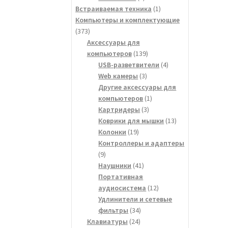
товар
1
Встраиваемая техника
1
товар
Компьютеры и комплектующие
373
373
товара
Аксессуары для
139
компьютеров
139
товаров
4
USB-разветвители
4
3
товара
Web камеры
3
товара
Другие аксессуары для
1
компьютеров
1
3
товар
Картридеры
3
товара
13
Коврики для мышки
13
19
товаров
Колонки
19
товаров
Контроллеры и адаптеры
9
9
товаров
41
Наушники
41
товар
Портативная
12
аудиосистема
12
товаров
Удлинители и сетевые
34
фильтры
34
24
товара
Клавиатуры
24