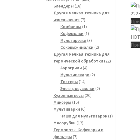
18
товаров
Блендеры
18
товаров
Другая мелкая техника для
7
измельчения
7
При
товаров
1
Комбаины
1
товар
1
Кофемолки
1
товар
3
Мультирезки
3
При
товара
2
Соковыжималки
2
товара
Другая мелкая техника для
22
термической обработки
22
4
товара
Аэрогрили
4
товара
2
Мультипекари
2
14
товара
Тостеры
14
товаров
2
Электросушилки
2
20
товара
Кухонные весы
20
15
товаров
Миксеры
15
товаров
6
Мультиварки
6
товаров
1
Чаши для мультиварок
1
17
товар
Мясорубки
17
товаров
Термопоты Кофеварки и
7
фильтры
7