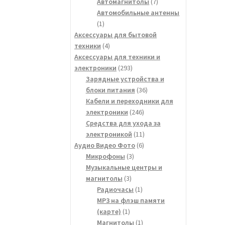
товар
7
Автомагнитолы
7
товаров
Автомобильные антенны
1
1
товар
Аксессуары для бытовой
4
техники
4
товара
Аксессуары для техники и
293
электроники
293
товара
Зарядные устройства и
36
блоки питания
36
товаров
Кабели и переходники для
246
электроники
246
товаров
Средства для ухода за
11
электроникой
11
6
товаров
Аудио Видео Фото
6
3
товаров
Микрофоны
3
товара
Музыкальные центры и
3
магнитолы
3
товара
1
Радиочасы
1
товар
MP3 на флэш памяти
1
(карте)
1
товар
1
Магнитолы
1