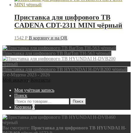
Приставка для цифрового ТВ
CADENA CDT-2311 MINI чёрный
1542
P
В корзину и на QR
Приставка для цифрового ТВ BarTon TH-563 чёрный
Приставка для цифрового ТВ HYUNDAI H-DVB200 чёрный
© e-Мэдена 2023 - 2026
Мой аккаунт
,
Контакты
Моя учётная запись
Поиск
Искать:
Поиск
Корзина
0
Вы смотрите:
Приставка для цифрового ТВ HYUNDAI H-