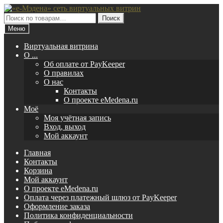
Перейти
Перейти
к
к
Искать:
Поиск
навигации
содержимому
Меню
Виртуальная витрина
O ...
Об оплате от PayKeeper
О правилах
О нас
Контакты
О проекте eMedena.ru
Моё
Моя учётная запись
Вход, выход
Мой аккаунт
Главная
Контакты
Корзина
Мой аккаунт
О проекте eMedena.ru
Оплата через платежный шлюз от PayKeeper
Оформление заказа
Политика конфиденциальности