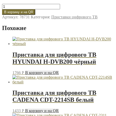
Количество
товара
В корзину и на QR
Приставка
Артикул:
78731
Категория:
Приставки цифрового ТВ
для
цифрового
Похожие
ТВ
HYUNDAI
H-
DVB460
чёрный
Приставка для цифрового ТВ
HYUNDAI H-DVB200 чёрный
1766
P
В корзину и на QR
Приставка для цифрового ТВ
CADENA CDT-2214SB белый
1433
P
В корзину и на QR