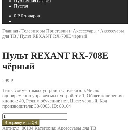
Публичная оферта
Пустая
0
P
0 товаров
Главная
/
Телевизоры Приставки и Аксессуары
/
Аксессуары
для ТВ
/
Пульт REXANT RX-708E чёрный
Пульт REXANT RX-708E
чёрный
299
P
Типы совместимых устройств: телевизор, Число
одновременно управляемых устройств: 1, Общее количество
кнопок: 49, Режим обучения: нет, Цвет: чёрный, Код
производителя: 38-0003, ID: 80104
Количество
товара
В корзину и на QR
Пульт
Артикул:
80104
Категория:
Аксессуары для ТВ