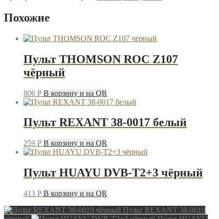
REXANT
RX-
Похожие
708E
чёрный
Пульт THOMSON ROC Z107
чёрный
806
P
В корзину и на QR
Пульт REXANT 38-0017 белый
259
P
В корзину и на QR
Пульт HUAYU DVB-T2+3 чёрный
413
P
В корзину и на QR
Пульт REXANT 38-0019
чёрный
Пульт HUAYU