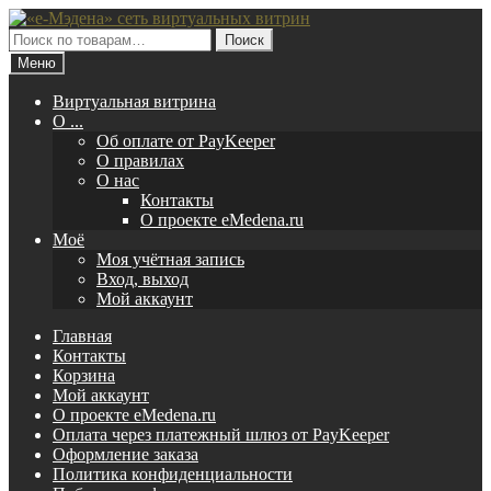
Перейти
Перейти
к
к
Искать:
Поиск
навигации
содержимому
Меню
Виртуальная витрина
O ...
Об оплате от PayKeeper
О правилах
О нас
Контакты
О проекте eMedena.ru
Моё
Моя учётная запись
Вход, выход
Мой аккаунт
Главная
Контакты
Корзина
Мой аккаунт
О проекте eMedena.ru
Оплата через платежный шлюз от PayKeeper
Оформление заказа
Политика конфиденциальности