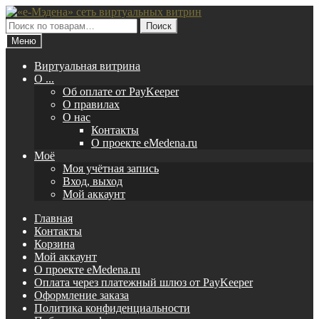
Перейти
Перейти
к
к
Искать:
Поиск
навигации
содержимому
Меню
Виртуальная витрина
O ...
Об оплате от PayKeeper
О правилах
О нас
Контакты
О проекте eMedena.ru
Моё
Моя учётная запись
Вход, выход
Мой аккаунт
Главная
Контакты
Корзина
Мой аккаунт
О проекте eMedena.ru
Оплата через платежный шлюз от PayKeeper
Оформление заказа
Политика конфиденциальности