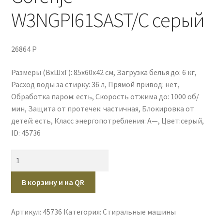
W3NGPI61SAST/C серый
Оплата через платежный шлюз от PayKeeper
Оформление заказа
26864
P
Политика конфиденциальности
Размеры (ВxШxГ): 85x60x42 см, Загрузка белья до: 6 кг,
Расход воды за стирку: 36 л, Прямой привод: нет,
Публичная оферта
Обработка паром: есть, Скорость отжима до: 1000 об/
мин, Защита от протечек: частичная, Блокировка от
Пустая
детей: есть, Класс энергопотребления: А—, Цвет:серый,
ID: 45736
Количество
товара
Стиральная
В корзину и на QR
машина
Gorenje
Артикул:
45736
Категория:
Стиральные машины
W3NGPI61SAST/C