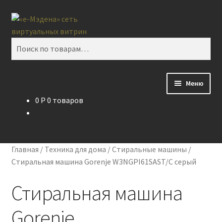
Перейти
Перейти
Поиск
к
к
навигации
содержимому
Искать:
Меню
0
P
0 товаров
Главная
Контакты
Главная
/
Техника для дома
/
Стиральные машины
/
Корзина
Стиральная машина Gorenje W3NGPI61SAST/C серый
Стиральная машина
Мой аккаунт
Gorenje
О проекте eMedena.ru