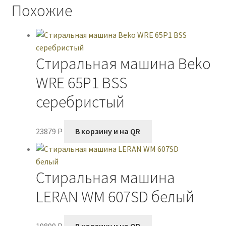
Похожие
серый
Стиральная машина Beko
WRE 65P1 BSS
серебристый
23879
P
В корзину и на QR
Стиральная машина
LERAN WM 607SD белый