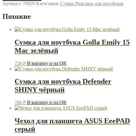
Сумка
Артикул:
70829
Категория:
Сумки Рюкзаки для ноутбуков
для
ноутбука
Похожие
Defender
MONTE
чёрный
Сумка для ноутбука Golla Emily 15
Mac зелёный
726
P
В корзину и на QR
Сумка для ноутбука Defender
SHINY чёрный
786
P
В корзину и на QR
Чехол для планшета ASUS EeePAD
серый