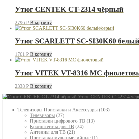
Утюг CENTEK CT-2314 чёрный
2796
P
В корзину
Утюг SCARLETТ SC-SI30K60 белый
1761
P
В корзину
Утюг VITEK VT-8316 MC фиолетов
2338
P
В корзину
Утюг CENTEK CT-2314 чё
103
Телевизоры Приставки и Аксессуары
103
27
товара
Телевизоры
27
товаров
13
Приставки цифрового ТВ
13
24
товаров
Кронштейны для ТВ
24
21
товара
Антенны для ТВ
21
товар
1
Приставки мультимедийные
1