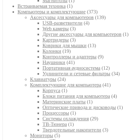
1
товар
Магнитолы
1
1
товар
Встраиваемая техника
1
товар
373
Компьютеры и комплектующие
373
товара
139
Аксессуары для компьютеров
139
4
товаров
USB-разветвители
4
3
товара
Web камеры
3
товара
1
Другие аксессуары для компьютеров
1
3
товар
Картридеры
3
товара
13
Коврики для мышки
13
19
товаров
Колонки
19
товаров
9
Контроллеры и адаптеры
9
41
товаров
Наушники
41
товар
12
Портативная аудиосистема
12
товаров
34
Удлинители и сетевые фильтры
34
24
товара
Клавиатуры
24
товара
41
Комплектующие для компьютера
41
1
товар
Корпуса
1
товар
4
Блоки питания для компьютера
4
1
товара
Материнские платы
1
товар
1
Оптические привода и дисководы
1
1
товар
Процессоры
1
товар
29
Системы охлаждения
29
1
товаров
ТВ-Тюнера
1
товар
3
Твердотельные накопители
3
5
товара
Мониторы
5