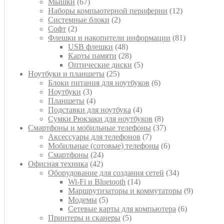
67
товаров
Мышки
67
товаров
12
Наборы компьютерной периферии
12
2
товаров
Системные блоки
2
2
товара
Софт
2
товара
81
Флешки и накопители информации
81
48
товар
USB флешки
48
товаров
28
Карты памяти
28
товаров
5
Оптические диски
5
25
товаров
Ноутбуки и планшеты
25
товаров
6
Блоки питания для ноутбуков
6
3
товаров
Ноутбуки
3
товара
4
Планшеты
4
товара
4
Подставки для ноутбука
4
товара
8
Сумки Рюкзаки для ноутбуков
8
товаров
37
Смартфоны и мобильные телефоны
37
7
товаров
Аксессуары для телефонов
7
товаров
6
Мобильные (сотовые) телефоны
6
24
товаров
Смартфоны
24
42
товара
Офисная техника
42
товара
34
Оборудование для создания сетей
34
14
товара
Wi-Fi и Bluetooth
14
товаров
9
Маршрутизаторы и коммутаторы
9
5
товаров
Модемы
5
товаров
6
Сетевые карты для компьютера
6
5
товаров
Принтеры и сканеры
5