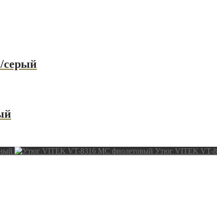
/серый
ый
рный
Утюг VITEK VT-8