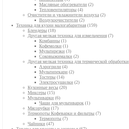
товар
2
Масляные обогреватели
2
4
товара
Тепловентиляторы
4
товара
2
Очистители и увлажнители воздуха
2
2
товара
Воздухоочистители
2
товара
159
Техника для кухни малогабаритная
159
18
товаров
Блендеры
18
товаров
7
Другая мелкая техника для измельчения
7
1
товаров
Комбаины
1
товар
1
Кофемолки
1
товар
3
Мультирезки
3
товара
2
Соковыжималки
2
товара
Другая мелкая техника для термической обработки
4
Аэрогрили
4
товара
2
Мультипекари
2
14
товара
Тостеры
14
товаров
2
Электросушилки
2
20
товара
Кухонные весы
20
15
товаров
Миксеры
15
товаров
6
Мультиварки
6
товаров
1
Чаши для мультиварок
1
17
товар
Мясорубки
17
товаров
7
Термопоты Кофеварки и фильтры
7
7
товаров
Термопоты
7
47
товаров
Чайники
47
товаров
67
Товары для красоты и здоровья
67