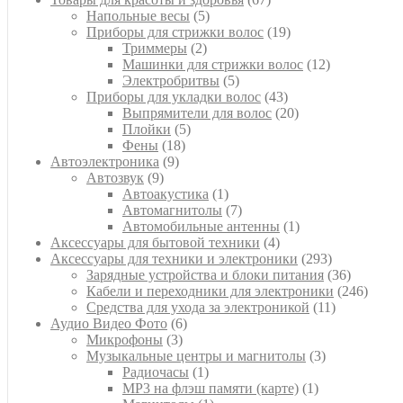
5
товаров
Напольные весы
5
товаров
19
Приборы для стрижки волос
19
2
товаров
Триммеры
2
товара
12
Машинки для стрижки волос
12
5
товаров
Электробритвы
5
товаров
43
Приборы для укладки волос
43
товара
20
Выпрямители для волос
20
5
товаров
Плойки
5
18
товаров
Фены
18
9
товаров
Автоэлектроника
9
9
товаров
Автозвук
9
товаров
1
Автоакустика
1
товар
7
Автомагнитолы
7
товаров
1
Автомобильные антенны
1
4
товар
Аксессуары для бытовой техники
4
товара
293
Аксессуары для техники и электроники
293
товара
36
Зарядные устройства и блоки питания
36
товаров
246
Кабели и переходники для электроники
246
11
товар
Средства для ухода за электроникой
11
6
товаров
Аудио Видео Фото
6
3
товаров
Микрофоны
3
товара
3
Музыкальные центры и магнитолы
3
1
товара
Радиочасы
1
товар
1
MP3 на флэш памяти (карте)
1