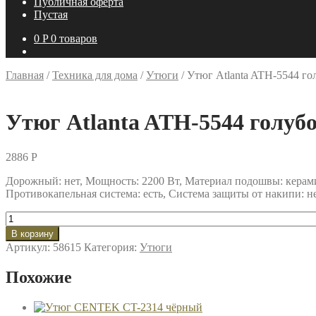
Публичная оферта
Пустая
0
P
0 товаров
Главная
/
Техника для дома
/
Утюги
/
Утюг Atlanta ATH-5544 го
Утюг Atlanta ATH-5544 голуб
2886
P
Дорожный: нет, Мощность: 2200 Вт, Материал подошвы: керамик
Противокапельная система: есть, Система защиты от накипи: не
Количество
товара
В корзину
Утюг
Артикул:
58615
Категория:
Утюги
Atlanta
ATH-
Похожие
5544
голубой