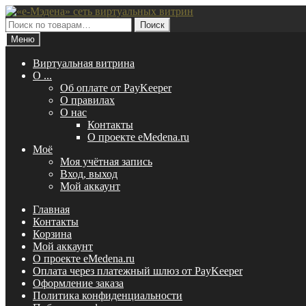
Перейти
Перейти
к
к
Искать:
Поиск
навигации
содержимому
Меню
Виртуальная витрина
O ...
Об оплате от PayKeeper
О правилах
О нас
Контакты
О проекте eMedena.ru
Моё
Моя учётная запись
Вход, выход
Мой аккаунт
Главная
Контакты
Корзина
Мой аккаунт
О проекте eMedena.ru
Оплата через платежный шлюз от PayKeeper
Оформление заказа
Политика конфиденциальности