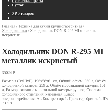
Публичная оферта
Пустая
0
P
0 товаров
Главная
/
Техника для кухни крупногабаритная
/
Холодильники
/
Холодильник DON R-295 MI металлик
искристый
Холодильник DON R-295 MI
металлик искристый
35024
P
Размеры (ВxШxГ): 196х58х61 см, Общий объём: 360 л, Объём
холодильной камеры: 259 л, Объём морозильной камеры: 101
л, Размораживание морозильной камеры: ручное, Система
холодильного отделения: капельная, Класс
энергопотребления: А-, Компрессор: 1, Цвет: серебристый, ID:
73718