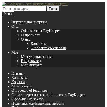
Перейти
Перейти
к
к
Искать:
Поиск
навигации
содержимому
Меню
Виртуальная витрина
O ...
Об оплате от PayKeeper
О правилах
О нас
Контакты
О проекте eMedena.ru
Моё
Моя учётная запись
Вход, выход
Мой аккаунт
Главная
Контакты
Корзина
Мой аккаунт
О проекте eMedena.ru
Оплата через платежный шлюз от PayKeeper
Оформление заказа
Политика конфиденциальности