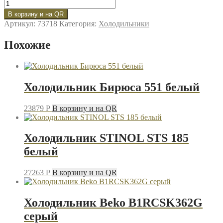
Количество
товара
В корзину и на QR
Холодильник
Артикул:
73718
Категория:
Холодильники
DON
R-
Похожие
295
MI
металлик
искристый
Холодильник Бирюса 551 белый
23879
P
В корзину и на QR
Холодильник STINOL STS 185
белый
27263
P
В корзину и на QR
Холодильник Beko B1RCSK362G
серый