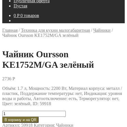
Публичная оферта
Пустая
0
P
0 товаров
Главная
/
Техника для кухни малогабаритная
/
Чайники
/
Чайник Oursson KE1752M/GA зелёный
Чайник Oursson
KE1752M/GA зелёный
2736
P
Объём: 1.7 л, Мощность: 2200 Вт, Материал корпуса: металл /
пластик, Поддержание температуры: нет, Индикация: уровня
воды и работы, Автоотключение: есть, Терморегулятор: нет,
Цвет: зелёный, ID: 59918
Количество
товара
В корзину и на QR
Чайник
Артикул:
59918
Категория:
Чайники