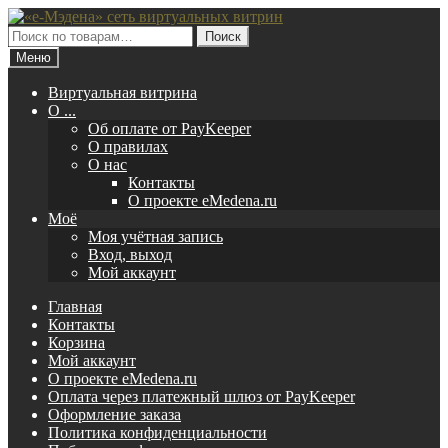
Перейти
Перейти
к
к
Искать:
Поиск
навигации
содержимому
Меню
Виртуальная витрина
O ...
Об оплате от PayKeeper
О правилах
О нас
Контакты
О проекте eMedena.ru
Моё
Моя учётная запись
Вход, выход
Мой аккаунт
Главная
Контакты
Корзина
Мой аккаунт
О проекте eMedena.ru
Оплата через платежный шлюз от PayKeeper
Оформление заказа
Политика конфиденциальности