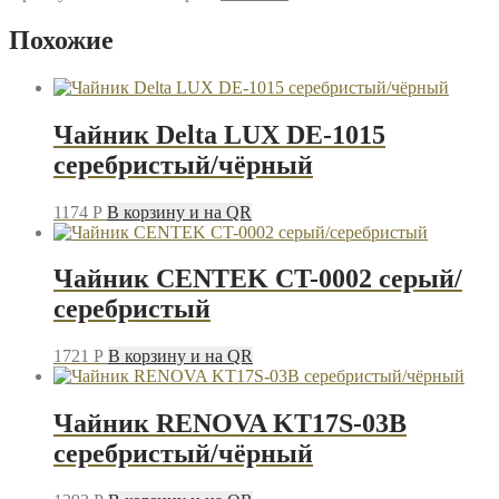
Oursson
KE1752M/GA
Похожие
зелёный
Чайник Delta LUX DE-1015
серебристый/чёрный
1174
P
В корзину и на QR
Чайник CENTEK CT-0002 серый/
серебристый
1721
P
В корзину и на QR
Чайник RENOVA KT17S-03B
серебристый/чёрный