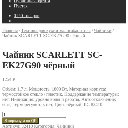
Публичная оферта
Пустая
0
P
0 товаров
Главная
/
Техника для кухни малогабаритная
/
Чайники
/
Чайник SCARLETТ SC-EK27G90 чёрный
Чайник SCARLETТ SC-
EK27G90 чёрный
1254
P
Объём: 1.7 л, Мощность: 1800 Вт, Материал корпуса:
термостойкое стекло / пластик, Поддержание температуры:
нет, Индикация: уровня воды и работы, Автоотключение:
есть, Терморегулятор: нет, Цвет: чёрный, ID: 82410
Количество
товара
В корзину и на QR
Чайник
Артикул:
82410
Категория:
Чайники