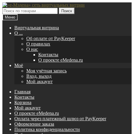
Перейти
Перейти
к
к
Искать:
Поиск
навигации
содержимому
Меню
Виртуальная витрина
O ...
Об оплате от PayKeeper
О правилах
О нас
Контакты
О проекте eMedena.ru
Моё
Моя учётная запись
Вход, выход
Мой аккаунт
Главная
Контакты
Корзина
Мой аккаунт
О проекте eMedena.ru
Оплата через платежный шлюз от PayKeeper
Оформление заказа
Политика конфиденциальности