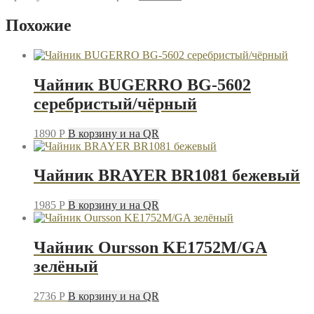
SCARLETТ
SC-
Похожие
EK27G90
чёрный
Чайник BUGERRO BG-5602
серебристый/чёрный
1890
P
В корзину и на QR
Чайник BRAYER BR1081 бежевый
1985
P
В корзину и на QR
Чайник Oursson KE1752M/GA
зелёный
2736
P
В корзину и на QR