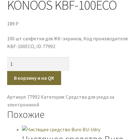
KONOOS KBF-100ECO
Оплата через платежный шлюз от PayKeeper
189
P
Оформление заказа
100 шт салфетки для ЖК-экранов, Код производителя:
Политика конфиденциальности
KBF-100ECO, ID: 77992
Публичная оферта
Количество
товара
Пустая
Чистящее
В корзину и на QR
средство
KONOOS
Артикул:
77992
Категория:
Средства для ухода за
KBF-
электроникой
100ECO
Похожие