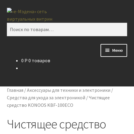
Перейти
Перейти
Поиск
к
к
навигации
содержимому
Искать:
Меню
0
P
0 товаров
Главная
Контакты
Главная
/
Аксессуары для техники и электроники
/
Корзина
Средства для ухода за электроникой
/
Чистящее
средство KONOOS KBF-100ECO
Мой аккаунт
Чистящее средство
О проекте eMedena.ru